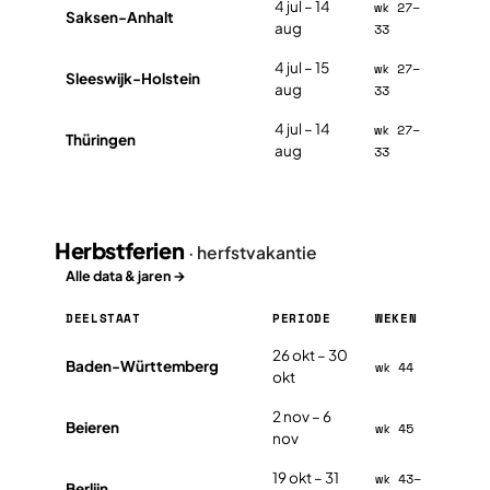
4 jul – 14
wk 27–
Saksen-Anhalt
aug
33
4 jul – 15
wk 27–
Sleeswijk-Holstein
aug
33
4 jul – 14
wk 27–
Thüringen
aug
33
Herbstferien
· herfstvakantie
Alle data & jaren →
DEELSTAAT
PERIODE
WEKEN
Herbstferien in Duitsland 2026, per deelstaat
26 okt – 30
Baden-Württemberg
wk 44
okt
2 nov – 6
Beieren
wk 45
nov
19 okt – 31
wk 43–
Berlijn