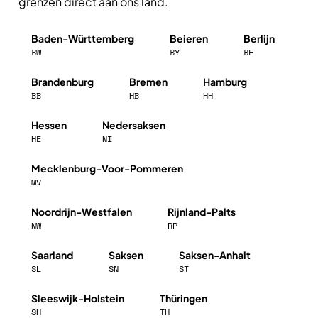
grenzen direct aan ons land.
Baden-Württemberg
Beieren
Berlijn
BW
BY
BE
Brandenburg
Bremen
Hamburg
BB
HB
HH
Hessen
Nedersaksen
HE
NI
Mecklenburg-Voor-Pommeren
MV
Noordrijn-Westfalen
Rijnland-Palts
NW
RP
Saarland
Saksen
Saksen-Anhalt
SL
SN
ST
Sleeswijk-Holstein
Thüringen
SH
TH