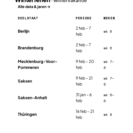
· wintervakantie
Alle data & jaren →
DEELSTAAT
PERIODE
WEKEN
Winterferien in Duitsland 2026, per deelstaat
2 feb – 7
Berlijn
wk 6
feb
2 feb – 7
Brandenburg
wk 6
feb
Mecklenburg-Voor-
9 feb – 20
wk 7–
Pommeren
feb
8
9 feb – 21
wk 7–
Saksen
feb
8
31 jan – 6
wk 5–
Saksen-Anhalt
feb
6
16 feb – 21
Thüringen
wk 8
feb