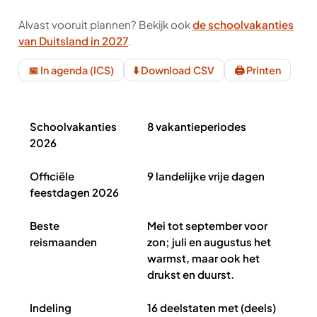
Alvast vooruit plannen? Bekijk ook
de schoolvakanties
van Duitsland in 2027
.
📅 In agenda (ICS)
⬇️ Download CSV
🖨️ Printen
Schoolvakanties Duitsland 2026 in het kort
Schoolvakanties
8 vakantieperiodes
2026
Officiële
9 landelijke vrije dagen
feestdagen 2026
Beste
Mei tot september voor
reismaanden
zon; juli en augustus het
warmst, maar ook het
drukst en duurst.
Indeling
16 deelstaten met (deels)