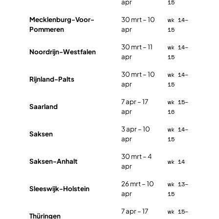
apr
15
Mecklenburg-Voor-
30 mrt – 10
wk 14–
Pommeren
apr
15
30 mrt – 11
wk 14–
Noordrijn-Westfalen
apr
15
30 mrt – 10
wk 14–
Rijnland-Palts
apr
15
7 apr – 17
wk 15–
Saarland
apr
16
3 apr – 10
wk 14–
Saksen
apr
15
30 mrt – 4
Saksen-Anhalt
wk 14
apr
26 mrt – 10
wk 13–
Sleeswijk-Holstein
apr
15
7 apr – 17
wk 15–
Thüringen