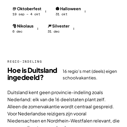
🍺 Oktoberfest
🎃 Halloween
i
i
19 sep – 4 okt
31 okt
🎅 Nikolaus
🎆 Silvester
i
i
6 dec
31 dec
REGIO-INDELING
Hoe is Duitsland
16 regio's met (deels) eigen
ingedeeld?
schoolvakanties.
Duitsland kent geen provincie-indeling zoals
Nederland: elk van de 16 deelstaten plant zelf.
Alleen de zomervakantie wordt centraal gespreid.
Voor Nederlandse reizigers zijn vooral
Niedersachsen en Nordrhein-Westfalen relevant, die