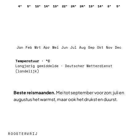
4°
5°
10°
14°
19°
22°
24°
24°
19°
14°
8°
5°
Jan
Feb
Mrt
Apr
Mei
Jun
Jul
Aug
Sep
Okt
Nov
Dec
Temperatuur · °C
Langjarig gemiddelde · Deutscher Wetterdienst
(landelijk)
Beste reismaanden.
Mei tot september voor zon; juli en
augustus het warmst, maar ook het drukst en duurst.
ROOSTERVRIJ