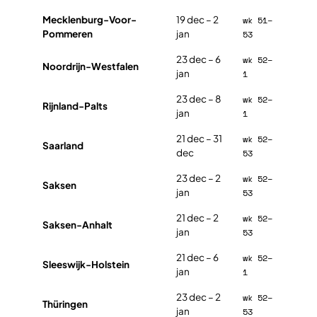
Mecklenburg-Voor-
19 dec – 2
wk 51–
Pommeren
jan
53
23 dec – 6
wk 52–
Noordrijn-Westfalen
jan
1
23 dec – 8
wk 52–
Rijnland-Palts
jan
1
21 dec – 31
wk 52–
Saarland
dec
53
23 dec – 2
wk 52–
Saksen
jan
53
21 dec – 2
wk 52–
Saksen-Anhalt
jan
53
21 dec – 6
wk 52–
Sleeswijk-Holstein
jan
1
23 dec – 2
wk 52–
Thüringen
jan
53