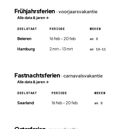
Frühjahrsferien
· voorjaarsvakantie
Alle data & jaren →
DEELSTAAT
PERIODE
WEKEN
Frühjahrsferien in Duitsland 2026, per deelstaat
Beieren
16 feb – 20 feb
wk 8
Hamburg
2 mrt – 13 mrt
wk 10–11
Fastnachtsferien
· carnavalsvakantie
Alle data & jaren →
DEELSTAAT
PERIODE
WEKEN
Fastnachtsferien in Duitsland 2026, per deelstaat
Saarland
16 feb – 20 feb
wk 8
Osterferien