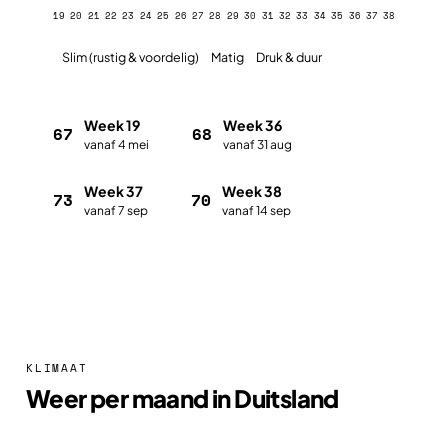
19
20
21
22
23
24
25
26
27
28
29
30
31
32
33
34
35
36
37
38
Slim (rustig & voordelig)
Matig
Druk & duur
Week 19
Week 36
67
68
vanaf 4 mei
vanaf 31 aug
Week 37
Week 38
73
70
vanaf 7 sep
vanaf 14 sep
Plan met de vakantieplanner
KLIMAAT
Weer per maand in Duitsland