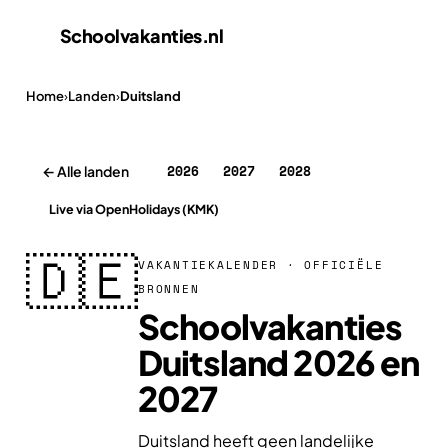
Schoolvakanties
.nl
Home
›
Landen
›
Duitsland
2026
2027
2028
← Alle landen
Live via OpenHolidays (KMK)
🇩🇪
VAKANTIEKALENDER · OFFICIËLE
BRONNEN
Schoolvakanties
Duitsland 2026 en
2027
Duitsland heeft geen landelijke