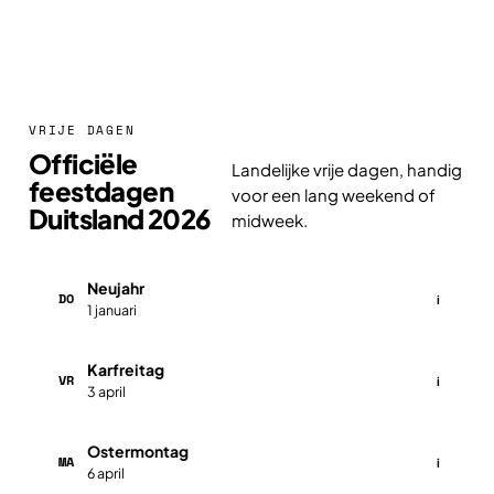
VRIJE DAGEN
Officiële
Landelijke vrije dagen, handig
feestdagen
voor een lang weekend of
Duitsland 2026
midweek.
Neujahr
DO
i
1 januari
Karfreitag
VR
i
3 april
Ostermontag
MA
i
6 april