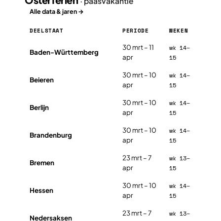
· paasvakantie
Alle data & jaren →
DEELSTAAT
PERIODE
WEKEN
Osterferien in Duitsland 2026, per deelstaat
30 mrt – 11
wk 14–
Baden-Württemberg
apr
15
30 mrt – 10
wk 14–
Beieren
apr
15
30 mrt – 10
wk 14–
Berlijn
apr
15
30 mrt – 10
wk 14–
Brandenburg
apr
15
23 mrt – 7
wk 13–
Bremen
apr
15
30 mrt – 10
wk 14–
Hessen
apr
15
23 mrt – 7
wk 13–
Nedersaksen