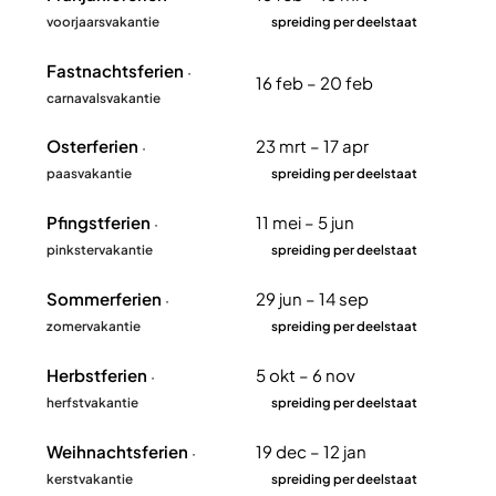
voorjaarsvakantie
spreiding per deelstaat
Fastnachtsferien
·
16 feb – 20 feb
carnavalsvakantie
Osterferien
23 mrt – 17 apr
·
paasvakantie
spreiding per deelstaat
Pfingstferien
11 mei – 5 jun
·
pinkstervakantie
spreiding per deelstaat
Sommerferien
29 jun – 14 sep
·
zomervakantie
spreiding per deelstaat
Herbstferien
5 okt – 6 nov
·
herfstvakantie
spreiding per deelstaat
Weihnachtsferien
19 dec – 12 jan
·
kerstvakantie
spreiding per deelstaat