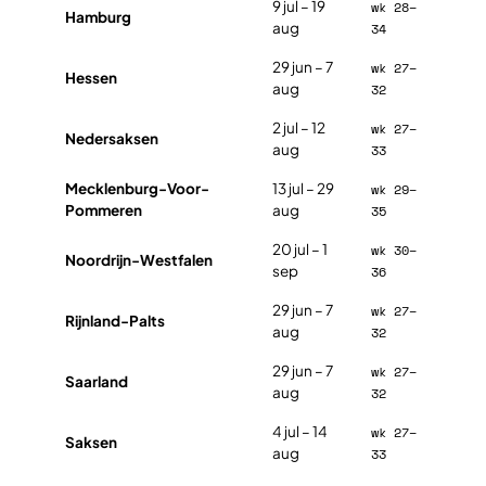
9 jul – 19
wk 28–
Hamburg
aug
34
29 jun – 7
wk 27–
Hessen
aug
32
2 jul – 12
wk 27–
Nedersaksen
aug
33
Mecklenburg-Voor-
13 jul – 29
wk 29–
Pommeren
aug
35
20 jul – 1
wk 30–
Noordrijn-Westfalen
sep
36
29 jun – 7
wk 27–
Rijnland-Palts
aug
32
29 jun – 7
wk 27–
Saarland
aug
32
4 jul – 14
wk 27–
Saksen
aug
33