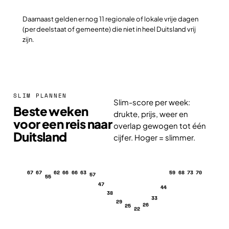
Daarnaast gelden er nog 11 regionale of lokale vrije dagen
(per deelstaat of gemeente) die niet in heel Duitsland vrij
zijn.
SLIM PLANNEN
Slim-score per week:
Beste weken
drukte, prijs, weer en
voor een reis naar
overlap gewogen tot één
Duitsland
cijfer. Hoger = slimmer.
67
67
62
66
66
63
59
68
73
70
57
55
47
44
38
33
29
26
25
22