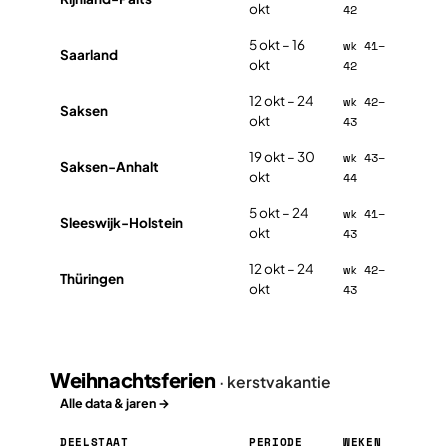
okt
42
5 okt – 16
wk 41–
Saarland
okt
42
12 okt – 24
wk 42–
Saksen
okt
43
19 okt – 30
wk 43–
Saksen-Anhalt
okt
44
5 okt – 24
wk 41–
Sleeswijk-Holstein
okt
43
12 okt – 24
wk 42–
Thüringen
okt
43
Weihnachtsferien
· kerstvakantie
Alle data & jaren →
DEELSTAAT
PERIODE
WEKEN