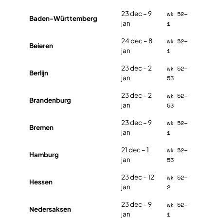
Weihnachtsferien in Duitsland 2026, per deelstaat
23 dec – 9
wk 52–
Baden-Württemberg
jan
1
24 dec – 8
wk 52–
Beieren
jan
1
23 dec – 2
wk 52–
Berlijn
jan
53
23 dec – 2
wk 52–
Brandenburg
jan
53
23 dec – 9
wk 52–
Bremen
jan
1
21 dec – 1
wk 52–
Hamburg
jan
53
23 dec – 12
wk 52–
Hessen
jan
2
23 dec – 9
wk 52–
Nedersaksen
jan
1