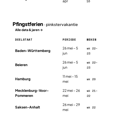
apr
16
Pfingstferien
· pinkstervakantie
Alle data & jaren →
DEELSTAAT
PERIODE
WEKEN
Pfingstferien in Duitsland 2026, per deelstaat
26 mei – 5
wk 22–
Baden-Württemberg
jun
23
26 mei – 5
wk 22–
Beieren
jun
23
11 mei – 15
Hamburg
wk 20
mei
Mecklenburg-Voor-
22 mei – 26
wk 21–
Pommeren
mei
22
26 mei – 29
Saksen-Anhalt
wk 22
mei