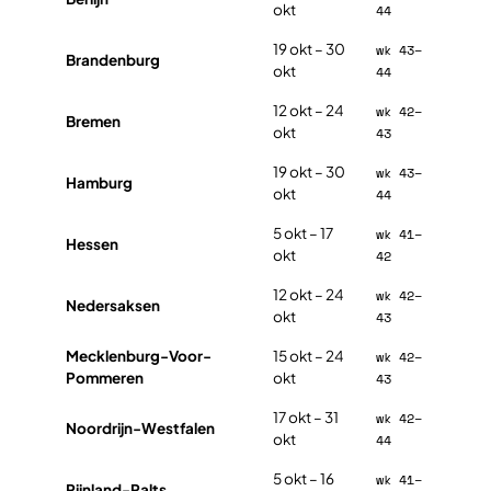
okt
44
19 okt – 30
wk 43–
Brandenburg
okt
44
12 okt – 24
wk 42–
Bremen
okt
43
19 okt – 30
wk 43–
Hamburg
okt
44
5 okt – 17
wk 41–
Hessen
okt
42
12 okt – 24
wk 42–
Nedersaksen
okt
43
Mecklenburg-Voor-
15 okt – 24
wk 42–
Pommeren
okt
43
17 okt – 31
wk 42–
Noordrijn-Westfalen
okt
44
5 okt – 16
wk 41–
Rijnland-Palts