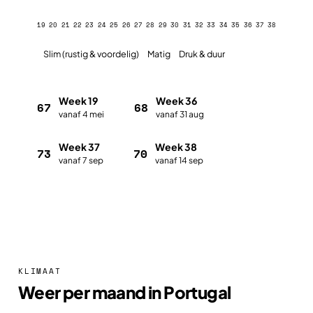
19
20
21
22
23
24
25
26
27
28
29
30
31
32
33
34
35
36
37
38
Slim (rustig & voordelig)
Matig
Druk & duur
Week 19
Week 36
67
68
vanaf 4 mei
vanaf 31 aug
Week 37
Week 38
73
70
vanaf 7 sep
vanaf 14 sep
Plan met de vakantieplanner
KLIMAAT
Weer per maand in Portugal