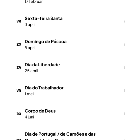
17 februari
Sexta-feira Santa
VR
i
3 april
Domingo de Páscoa
ZO
i
5 april
Dia da Liberdade
ZA
i
25 april
Dia do Trabalhador
VR
i
1 mei
Corpo de Deus
DO
i
4 juni
Dia de Portugal / de Camões e das
WO