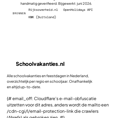
handmatig geverifieerd. Bijgewerkt: juni 2026.
Rijksoverheid.nl
OpenHolidays API
BRONNEN
KMK (Duitsland)
Schoolvakanties
.nl
Alle schoolvakanties en feestdagen in Nederland,
overzichtelijk per regio en schooljaar. Onafhankelijk
en altijd up-to-date.
{# email_off: Cloudflare's e-mail-obfuscatie
uitzetten voor dit adres, anders wordt de mailto een
/cdn-cgi/l/email-protection-link die crawlers
(Ahrefs) als gebroken zien. #}