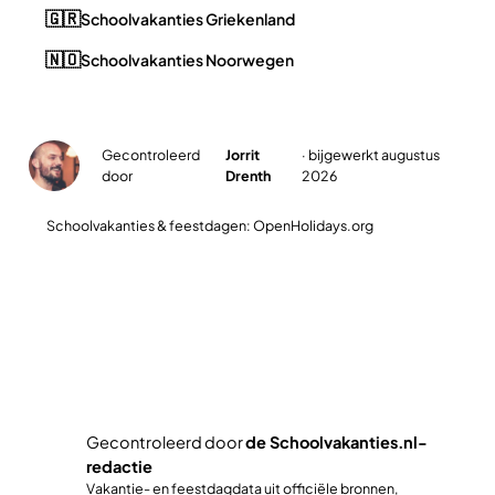
🇬🇷
Schoolvakanties Griekenland
🇳🇴
Schoolvakanties Noorwegen
Gecontroleerd
Jorrit
· bijgewerkt augustus
✓
door
Drenth
2026
Schoolvakanties & feestdagen: OpenHolidays.org
Plan jullie slimste reisweek
Gecontroleerd door
de Schoolvakanties.nl-
redactie
✓
Vakantie- en feestdagdata uit officiële bronnen,