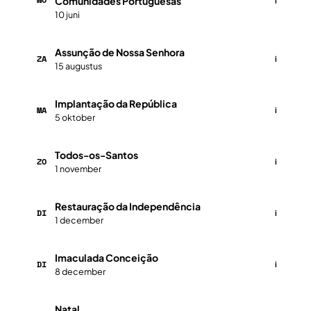
Comunidades Portuguesas
i
10 juni
Assunção de Nossa Senhora
ZA
i
15 augustus
Implantação da República
MA
i
5 oktober
Todos-os-Santos
ZO
i
1 november
Restauração da Independência
DI
i
1 december
Imaculada Conceição
DI
i
8 december
Natal