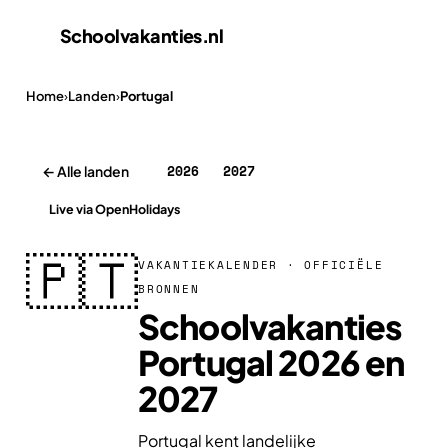
Schoolvakanties
.nl
Home
›
Landen
›
Portugal
2026
2027
← Alle landen
Live via OpenHolidays
🇵🇹
VAKANTIEKALENDER · OFFICIËLE
BRONNEN
Schoolvakanties
Portugal 2026 en
2027
Portugal kent landelijke