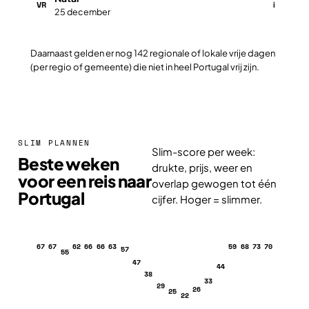
VR
i
25 december
Daarnaast gelden er nog 142 regionale of lokale vrije dagen
(per regio of gemeente) die niet in heel Portugal vrij zijn.
SLIM PLANNEN
Slim-score per week:
Beste weken
drukte, prijs, weer en
voor een reis naar
overlap gewogen tot één
Portugal
cijfer. Hoger = slimmer.
67
67
62
66
66
63
59
68
73
70
57
55
47
44
38
33
29
26
25
22