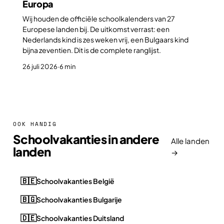
Europa
Wij houden de officiële schoolkalenders van 27
Europese landen bij. De uitkomst verrast: een
Nederlands kind is zes weken vrij, een Bulgaars kind
bijna zeventien. Dit is de complete ranglijst.
26 juli 2026
·
6 min
OOK HANDIG
Schoolvakanties in andere
Alle landen
landen
→
🇧🇪
Schoolvakanties België
🇧🇬
Schoolvakanties Bulgarije
🇩🇪
Schoolvakanties Duitsland