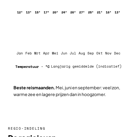
12°
13°
15°
17°
20°
24°
26°
27°
25°
21°
16°
13°
Jan
Feb
Mrt
Apr
Mei
Jun
Jul
Aug
Sep
Okt
Nov
Dec
Temperatuur · °C
Langjarig gemiddelde (indicatief)
Beste reismaanden.
Mei, juni en september: veel zon,
warme zee en lagere prijzen dan in hoogzomer.
REGIO-INDELING