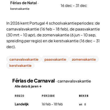
Férias de Natal
·
16 dec – 31 dec
kerstvakantie
In 2026 kent Portugal 4 schoolvakantieperiodes: de
carnavalsvakantie (16 feb – 18 feb), de paasvakantie
(30 mrt – 10 apr), de zomervakantie (6 jun – 10 sep,
spreiding per regio) en de kerstvakantie (16 dec – 31
dec).
carnavalsvakantie
paasvakantie
zomervakantie
kerstvakantie
Férias de Carnaval
· carnavalsvakantie
Alle data & jaren →
REGIO
PERIODE
WEKEN
Férias de Carnaval in Portugal 2026, per regio
Landelijk
16 feb – 18 feb
wk 8