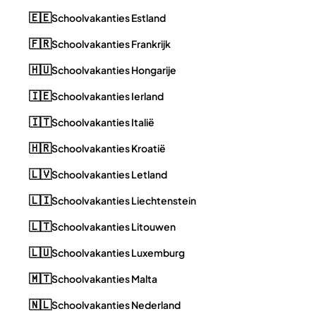
🇪🇪
Schoolvakanties Estland
🇫🇷
Schoolvakanties Frankrijk
🇭🇺
Schoolvakanties Hongarije
🇮🇪
Schoolvakanties Ierland
🇮🇹
Schoolvakanties Italië
🇭🇷
Schoolvakanties Kroatië
🇱🇻
Schoolvakanties Letland
🇱🇮
Schoolvakanties Liechtenstein
🇱🇹
Schoolvakanties Litouwen
🇱🇺
Schoolvakanties Luxemburg
🇲🇹
Schoolvakanties Malta
🇳🇱
Schoolvakanties Nederland