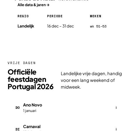
Alle data & jaren →
REGIO
PERIODE
WEKEN
Férias de Natal in Portugal 2026, per regio
Landelijk
16 dec – 31 dec
wk 51–53
VRIJE DAGEN
Officiële
Landelijke vrije dagen, handig
feestdagen
voor een lang weekend of
Portugal 2026
midweek.
Ano Novo
DO
i
1 januari
Carnaval
DI
i