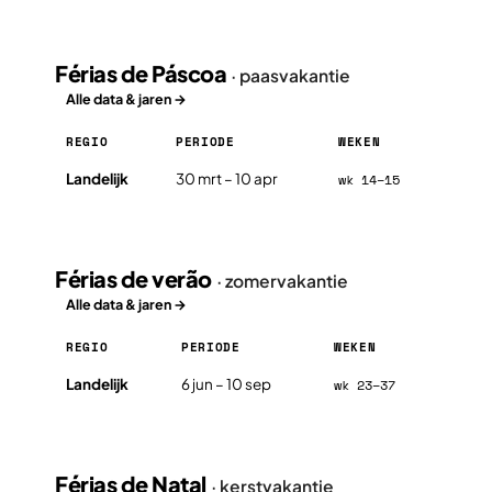
Férias de Páscoa
· paasvakantie
Alle data & jaren →
REGIO
PERIODE
WEKEN
Férias de Páscoa in Portugal 2026, per regio
Landelijk
30 mrt – 10 apr
wk 14–15
Férias de verão
· zomervakantie
Alle data & jaren →
REGIO
PERIODE
WEKEN
Férias de verão in Portugal 2026, per regio
Landelijk
6 jun – 10 sep
wk 23–37
Férias de Natal
· kerstvakantie