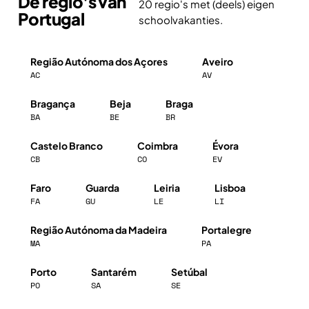
De regio's van
20 regio's met (deels) eigen
Portugal
schoolvakanties.
Região Autónoma dos Açores
Aveiro
AC
AV
Bragança
Beja
Braga
BA
BE
BR
Castelo Branco
Coimbra
Évora
CB
CO
EV
Faro
Guarda
Leiria
Lisboa
FA
GU
LE
LI
Região Autónoma da Madeira
Portalegre
MA
PA
Porto
Santarém
Setúbal
PO
SA
SE