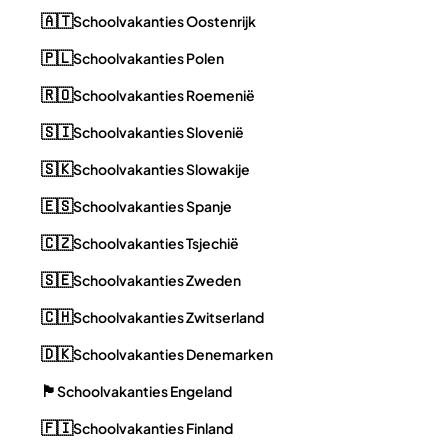
🇦🇹
Schoolvakanties Oostenrijk
🇵🇱
Schoolvakanties Polen
🇷🇴
Schoolvakanties Roemenië
🇸🇮
Schoolvakanties Slovenië
🇸🇰
Schoolvakanties Slowakije
🇪🇸
Schoolvakanties Spanje
🇨🇿
Schoolvakanties Tsjechië
🇸🇪
Schoolvakanties Zweden
🇨🇭
Schoolvakanties Zwitserland
🇩🇰
Schoolvakanties Denemarken
🏴󠁧󠁢󠁥󠁮󠁧󠁿
Schoolvakanties Engeland
🇫🇮
Schoolvakanties Finland