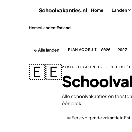
Schoolvakanties
.nl
Home
Landen
Home
›
Landen
›
Estland
2026
2027
← Alle landen
PLAN VOORUIT
🇪🇪
VAKANTIEKALENDER · OFFICIËL
Schoolvak
Alle schoolvakanties en feestda
één plek.
📅 Eerstvolgende vakantie in Est