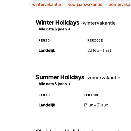
wintervakantie
voorjaarsvakantie
zomervaka
Winter Holidays
· wintervakantie
Alle data & jaren →
REGIO
PERIODE
Winter Holidays in Estland 2026, per regio
Landelijk
23 feb – 1 mrt
Summer Holidays
· zomervakantie
Alle data & jaren →
REGIO
PERIODE
Summer Holidays in Estland 2026, per regio
Landelijk
17 jun – 31 aug