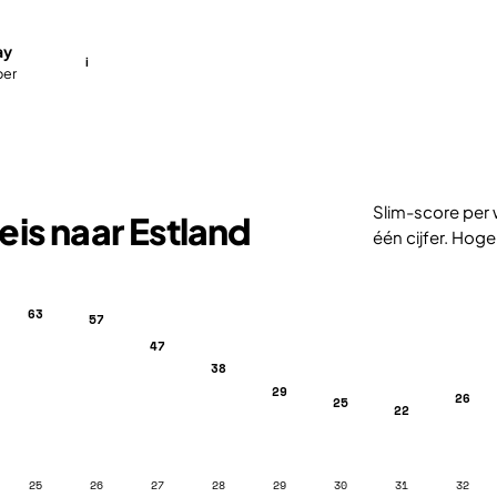
ay
i
ber
Slim-score per 
is naar Estland
één cijfer. Hoge
63
57
47
38
29
26
25
22
25
26
27
28
29
30
31
32