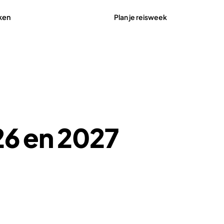
Plan je reisweek
ken
26 en 2027