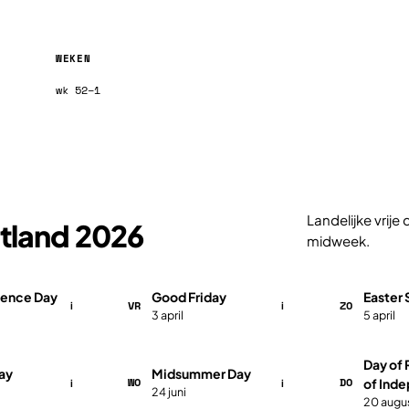
WEKEN
wk 52–1
Landelijke vrij
stland 2026
midweek.
ence Day
Good Friday
Easter
VR
ZO
i
i
3 april
5 april
Day of 
ay
Midsummer Day
WO
DO
of Ind
i
i
24 juni
20 augu