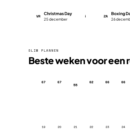
Christmas Day
Boxing D
VR
ZA
i
25 december
26 decem
SLIM PLANNEN
Beste weken voor een re
67
67
62
66
66
55
19
20
21
22
23
24