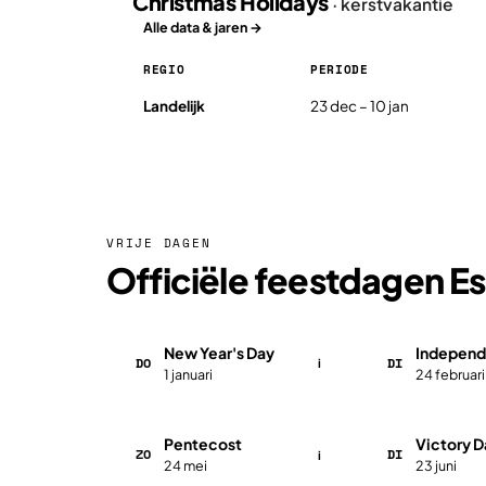
Christmas Holidays
· kerstvakantie
Alle data & jaren →
REGIO
PERIODE
Christmas Holidays in Estland 2026, per regio
Landelijk
23 dec – 10 jan
VRIJE DAGEN
Officiële feestdagen E
New Year's Day
Independ
DO
DI
i
1 januari
24 februari
Pentecost
Victory D
ZO
DI
i
24 mei
23 juni