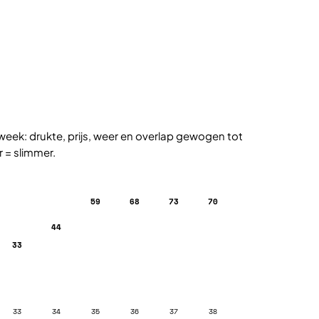
week: drukte, prijs, weer en overlap gewogen tot
r = slimmer.
68
73
70
59
44
33
33
34
35
36
37
38