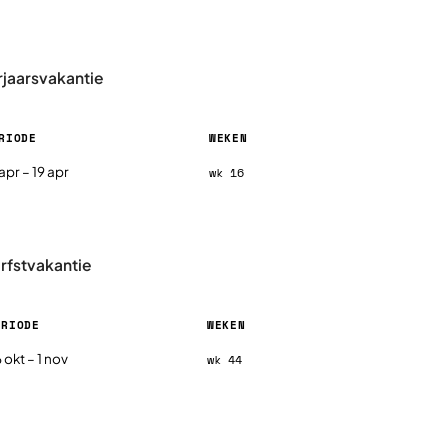
rjaarsvakantie
RIODE
WEKEN
6, per regio
 apr – 19 apr
wk 16
erfstvakantie
ERIODE
WEKEN
26, per regio
 okt – 1 nov
wk 44