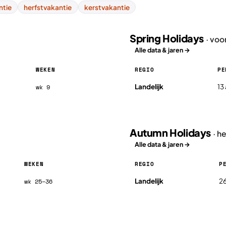
ntie
herfstvakantie
kerstvakantie
Spring Holidays
· voo
Alle data & jaren →
WEKEN
REGIO
PE
Spring Holidays in Estland 202
Landelijk
13
wk 9
Autumn Holidays
· h
Alle data & jaren →
WEKEN
REGIO
P
Autumn Holidays in Estland 20
Landelijk
26
wk 25–36