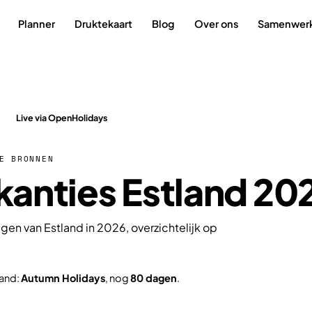
Planner
Druktekaart
Blog
Over ons
Samenwer
Live via OpenHolidays
E BRONNEN
anties Estland 20
gen van Estland in 2026, overzichtelijk op
land:
Autumn Holidays
, nog
80 dagen
.