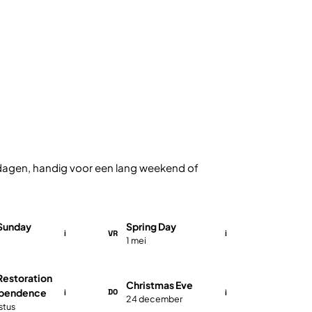
e dagen, handig voor een lang weekend of
 Sunday
Spring Day
VR
i
i
1 mei
Restoration
Christmas Eve
DO
ependence
i
i
24 december
stus