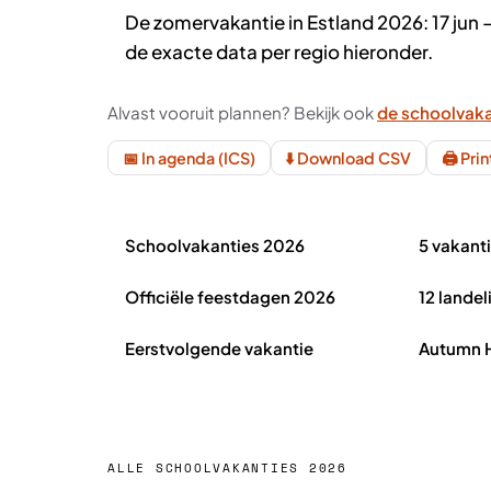
De zomervakantie in Estland 2026: 17 jun 
de exacte data per regio hieronder.
Alvast vooruit plannen? Bekijk ook
de schoolvaka
📅 In agenda (ICS)
⬇️ Download CSV
🖨️ Pri
Schoolvakanties Estland 2026 in het kort
Schoolvakanties 2026
5 vakant
Officiële feestdagen 2026
12 landel
Eerstvolgende vakantie
Autumn H
ALLE SCHOOLVAKANTIES 2026