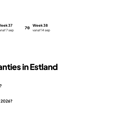
eek 37
Week 38
70
anaf 7 sep
vanaf 14 sep
ties in Estland
?
n 2026?