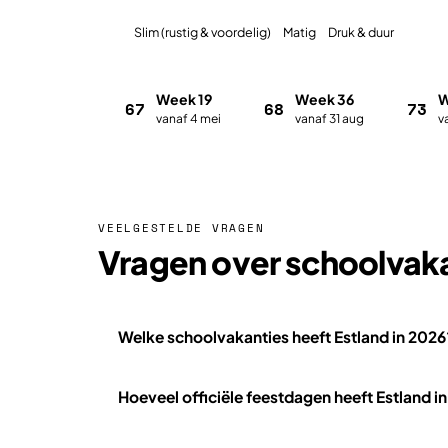
Slim (rustig & voordelig)
Matig
Druk & duur
Week 19
Week 36
W
67
68
73
vanaf 4 mei
vanaf 31 aug
v
VEELGESTELDE VRAGEN
Vragen over schoolvakan
Welke schoolvakanties heeft Estland in 2026
Hoeveel officiële feestdagen heeft Estland i