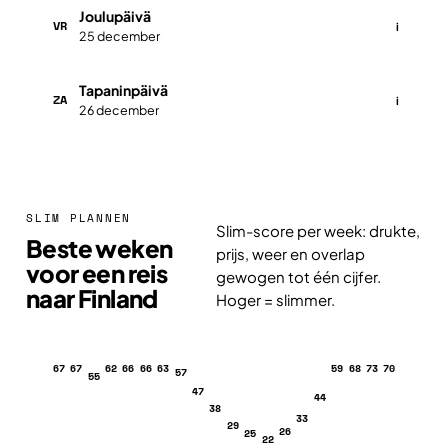
Joulupäivä
VR
i
25 december
Tapaninpäivä
ZA
i
26 december
SLIM PLANNEN
Slim-score per week: drukte,
Beste weken
prijs, weer en overlap
voor een reis
gewogen tot één cijfer.
naar Finland
Hoger = slimmer.
67
67
62
66
66
63
59
68
73
70
57
55
47
44
38
33
29
26
25
22