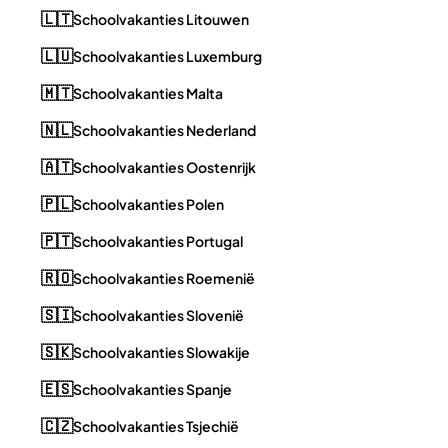
🇱🇹
Schoolvakanties Litouwen
🇱🇺
Schoolvakanties Luxemburg
🇲🇹
Schoolvakanties Malta
🇳🇱
Schoolvakanties Nederland
🇦🇹
Schoolvakanties Oostenrijk
🇵🇱
Schoolvakanties Polen
🇵🇹
Schoolvakanties Portugal
🇷🇴
Schoolvakanties Roemenië
🇸🇮
Schoolvakanties Slovenië
🇸🇰
Schoolvakanties Slowakije
🇪🇸
Schoolvakanties Spanje
🇨🇿
Schoolvakanties Tsjechië