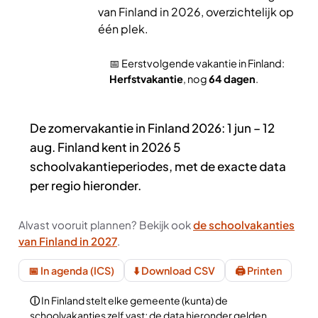
van Finland in 2026, overzichtelijk op
één plek.
📅 Eerstvolgende vakantie in Finland:
Herfstvakantie
, nog
64 dagen
.
De zomervakantie in Finland 2026: 1 jun – 12
aug. Finland kent in 2026 5
schoolvakantieperiodes, met de exacte data
per regio hieronder.
Alvast vooruit plannen? Bekijk ook
de schoolvakanties
van Finland in 2027
.
📅 In agenda (ICS)
⬇️ Download CSV
🖨️ Printen
In Finland stelt elke gemeente (kunta) de
schoolvakanties zelf vast; de data hieronder gelden