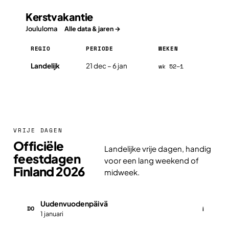
Kerstvakantie
Joululoma
Alle data & jaren →
REGIO
PERIODE
WEKEN
Kerstvakantie in Finland 2026, per regio
Landelijk
21 dec – 6 jan
wk 52–1
VRIJE DAGEN
Officiële
Landelijke vrije dagen, handig
feestdagen
voor een lang weekend of
Finland 2026
midweek.
Uudenvuodenpäivä
DO
i
1 januari