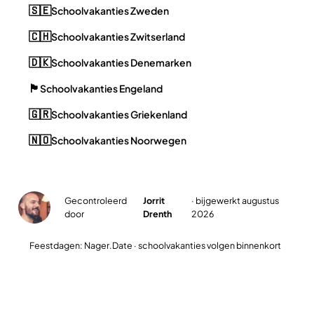
🇸🇪
Schoolvakanties Zweden
🇨🇭
Schoolvakanties Zwitserland
🇩🇰
Schoolvakanties Denemarken
🏴󠁧󠁢󠁥󠁮󠁧󠁿
Schoolvakanties Engeland
🇬🇷
Schoolvakanties Griekenland
🇳🇴
Schoolvakanties Noorwegen
Gecontroleerd
Jorrit
· bijgewerkt augustus
✓
door
Drenth
2026
Feestdagen: Nager.Date · schoolvakanties volgen binnenkort
Plan jullie slimste reisweek