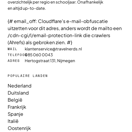
overzichtelijk per regio en schooljaar. Onafhankelijk
en altijd up-to-date.
{# email_off: Cloudflare's e-mail-obfuscatie
uitzetten voor dit adres, anders wordt de mailto een
/cdn-cgi/l/email-protection-link die crawlers
(Ahrefs) als gebroken zien. #}
klantenservice@travelnerds.nl
MAIL
085 060 0043
TELEFOON
Hertogstraat 131, Nijmegen
ADRES
POPULAIRE LANDEN
Nederland
Duitsland
België
Frankrijk
Spanje
Italië
Oostenrijk