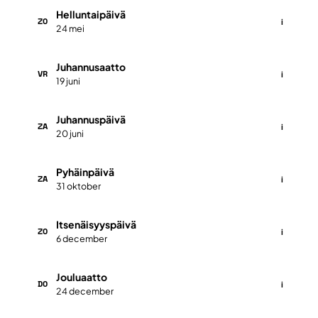
Helluntaipäivä
ZO
i
24 mei
Juhannusaatto
VR
i
19 juni
Juhannuspäivä
ZA
i
20 juni
Pyhäinpäivä
ZA
i
31 oktober
Itsenäisyyspäivä
ZO
i
6 december
Jouluaatto
DO
i
24 december