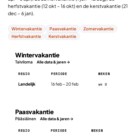
herfstvakantie (12 okt – 16 okt) en de kerstvakantie (21
dec – 6 jan).
Wintervakantie
Paasvakantie
Zomervakantie
Herfstvakantie
Kerstvakantie
Wintervakantie
Talviloma
Alle data & jaren →
REGIO
PERIODE
WEKEN
Wintervakantie in Finland 2026, per regio
Landelijk
16 feb – 20 feb
wk 8
Paasvakantie
Pääsiäinen
Alle data & jaren →
REGIO
PERIODE
WEKEN