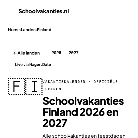
Schoolvakanties
.nl
Home
›
Landen
›
Finland
2026
2027
← Alle landen
Live via Nager.Date
🇫🇮
VAKANTIEKALENDER · OFFICIËLE
BRONNEN
Schoolvakanties
Finland 2026 en
2027
Alle schoolvakanties en feestdagen