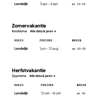
Paasvakantie in Finland 2026, per regio
Landelijk
3 apr – 6 apr
wk 14–15
Zomervakantie
Kesäloma
Alle data & jaren →
REGIO
PERIODE
WEKEN
Zomervakantie in Finland 2026, per regio
Landelijk
1 jun – 12 aug
wk 23–33
Herfstvakantie
Syysloma
Alle data & jaren →
REGIO
PERIODE
WEKEN
Herfstvakantie in Finland 2026, per regio
Landelijk
12 okt – 16 okt
wk 42