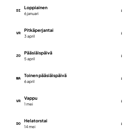
Loppiainen
DI
i
6 januari
Pitkäperjantai
VR
i
3 april
Pääsiäispäivä
ZO
i
5 april
Toinen pääsiäispäivä
MA
i
6 april
Vappu
VR
i
1 mei
Helatorstai
DO
i
14 mei