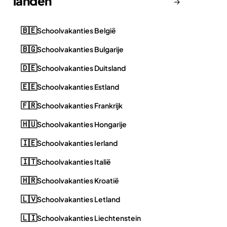
landen
→
🇧🇪
Schoolvakanties België
🇧🇬
Schoolvakanties Bulgarije
🇩🇪
Schoolvakanties Duitsland
🇪🇪
Schoolvakanties Estland
🇫🇷
Schoolvakanties Frankrijk
🇭🇺
Schoolvakanties Hongarije
🇮🇪
Schoolvakanties Ierland
🇮🇹
Schoolvakanties Italië
🇭🇷
Schoolvakanties Kroatië
🇱🇻
Schoolvakanties Letland
🇱🇮
Schoolvakanties Liechtenstein