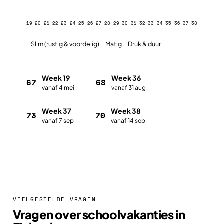
19
20
21
22
23
24
25
26
27
28
29
30
31
32
33
34
35
36
37
38
Slim (rustig & voordelig)
Matig
Druk & duur
Week 19
Week 36
67
68
vanaf 4 mei
vanaf 31 aug
Week 37
Week 38
73
70
vanaf 7 sep
vanaf 14 sep
Plan met de vakantieplanner
VEELGESTELDE VRAGEN
Vragen over schoolvakanties in