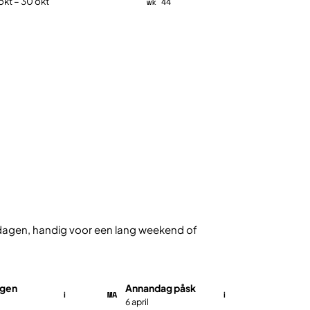
okt – 30 okt
wk 44
e dagen, handig voor een lang weekend of
gen
Annandag påsk
MA
i
i
6 april