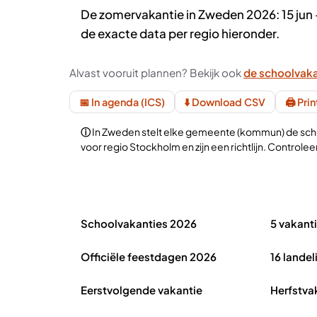
De zomervakantie in Zweden 2026: 15 jun 
de exacte data per regio hieronder.
Alvast vooruit plannen? Bekijk ook
de schoolvaka
📅 In agenda (ICS)
⬇️ Download CSV
🖨️ Pri
In Zweden stelt elke gemeente (kommun) de schoo
voor regio Stockholm en zijn een richtlijn. Control
Schoolvakanties Zweden 2026 in het kort
Schoolvakanties 2026
5 vakant
Officiële feestdagen 2026
16 landel
Eerstvolgende vakantie
Herfstva