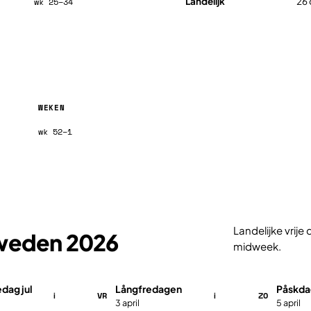
Landelijk
26 
wk 25–34
WEKEN
wk 52–1
Landelijke vrij
Zweden 2026
midweek.
dag jul
Långfredagen
Påskda
VR
ZO
i
i
3 april
5 april