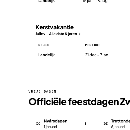
Landelijk
15 jun – 18 aug
Kerstvakantie
Jullov
Alle data & jaren →
REGIO
PERIODE
Kerstvakantie in Zweden 2026, per regio
Landelijk
21 dec – 7 jan
VRIJE DAGEN
Officiële feestdagen 
Nyårsdagen
Trettonde
DO
DI
i
1 januari
6 januari