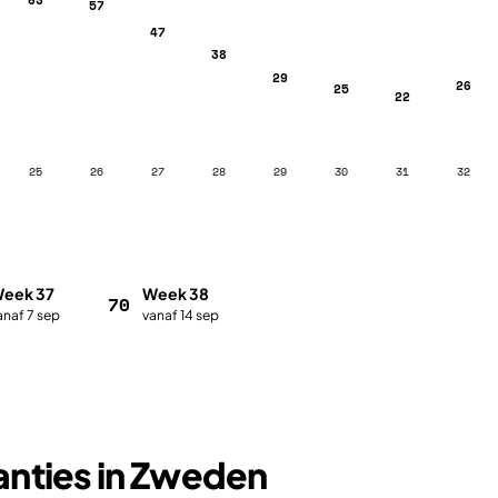
57
47
38
29
26
25
22
25
26
27
28
29
30
31
32
eek 37
Week 38
70
anaf 7 sep
vanaf 14 sep
anties in Zweden