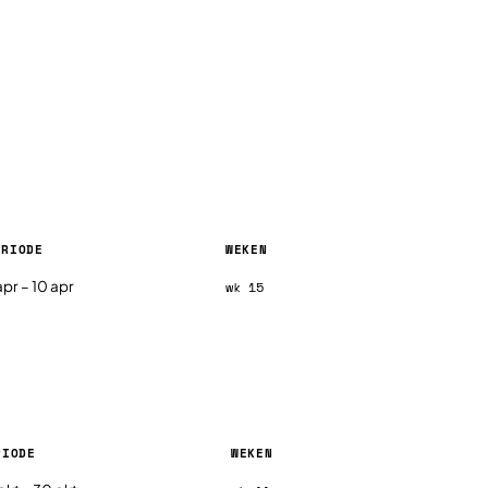
ERIODE
WEKEN
 per regio
apr – 10 apr
wk 15
RIODE
WEKEN
, per regio