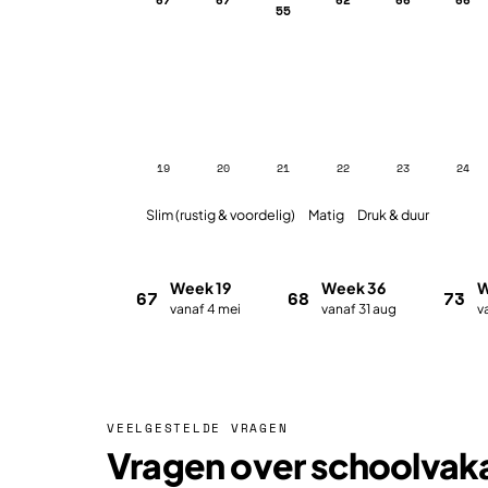
55
19
20
21
22
23
24
Slim (rustig & voordelig)
Matig
Druk & duur
Week 19
Week 36
W
67
68
73
vanaf 4 mei
vanaf 31 aug
v
VEELGESTELDE VRAGEN
Vragen over schoolvak