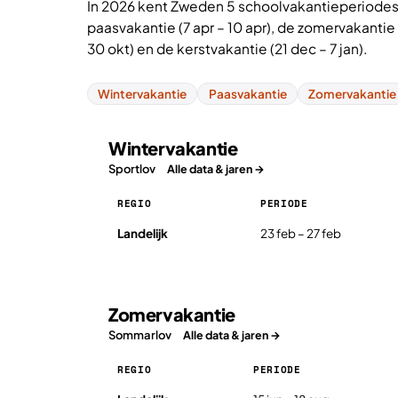
In 2026 kent Zweden 5 schoolvakantieperiodes: 
paasvakantie (7 apr – 10 apr), de zomervakantie (
30 okt) en de kerstvakantie (21 dec – 7 jan).
Wintervakantie
Paasvakantie
Zomervakantie
Wintervakantie
Sportlov
Alle data & jaren →
REGIO
PERIODE
Wintervakantie in Zweden 2026, per regio
Landelijk
23 feb – 27 feb
Zomervakantie
Sommarlov
Alle data & jaren →
REGIO
PERIODE
Zomervakantie in Zweden 2026, per regio