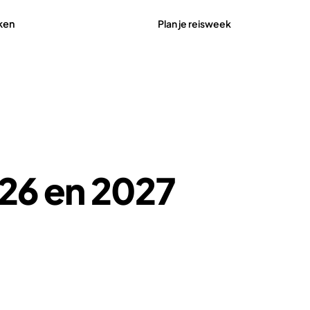
Plan je reisweek
ken
26 en 2027