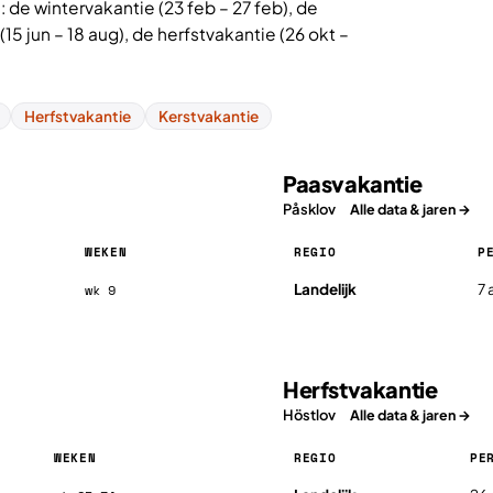
de wintervakantie (23 feb – 27 feb), de
15 jun – 18 aug), de herfstvakantie (26 okt –
Herfstvakantie
Kerstvakantie
Paasvakantie
Påsklov
Alle data & jaren →
WEKEN
REGIO
P
Paasvakantie in Zweden 2026,
Landelijk
7 
wk 9
Herfstvakantie
Höstlov
Alle data & jaren →
WEKEN
REGIO
PE
Herfstvakantie in Zweden 2026