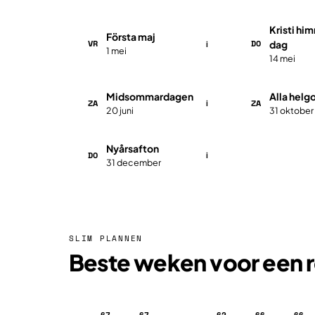
Kristi hi
Första maj
VR
DO
dag
i
1 mei
14 mei
Midsommardagen
Alla helg
ZA
ZA
i
20 juni
31 oktober
Nyårsafton
DO
i
31 december
SLIM PLANNEN
Beste weken voor een 
67
67
62
66
66