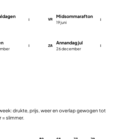
aldagen
Midsommarafton
VR
i
i
19 juni
en
Annandag jul
ZA
i
i
ember
26 december
week: drukte, prijs, weer en overlap gewogen tot
r = slimmer.
68
73
70