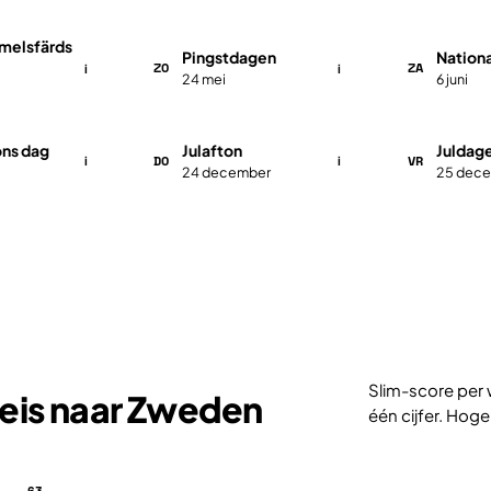
mmelsfärds
Pingstdagen
Nation
ZO
ZA
i
i
24 mei
6 juni
ons dag
Julafton
Juldag
DO
VR
i
i
24 december
25 dec
Slim-score per 
reis naar Zweden
één cijfer. Hoge
63