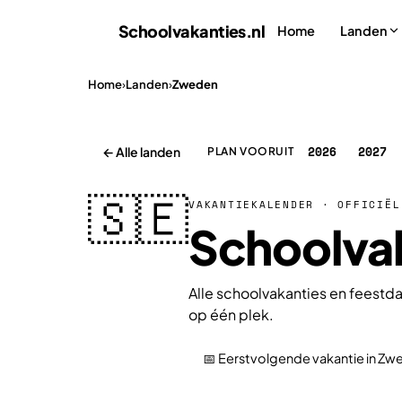
Schoolvakanties
.nl
Home
Landen
Home
›
Landen
›
Zweden
2026
2027
← Alle landen
PLAN VOORUIT
🇸🇪
VAKANTIEKALENDER · OFFICIËL
Schoolva
Alle schoolvakanties en feestd
op één plek.
📅 Eerstvolgende vakantie in Zw