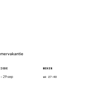
omervakantie
RIODE
WEKEN
, per regio
ul – 29 sep
wk 27–40