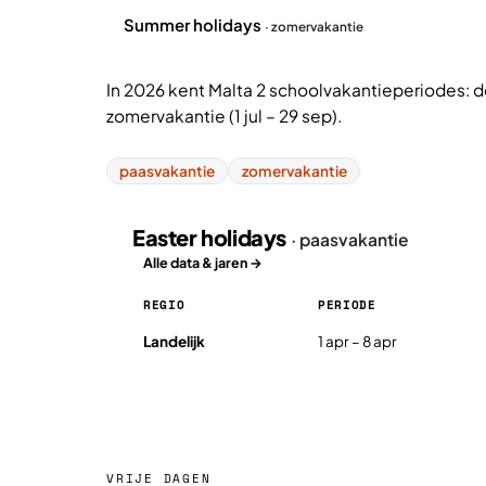
Summer holidays
· zomervakantie
In 2026 kent Malta 2 schoolvakantieperiodes: de
zomervakantie (1 jul – 29 sep).
paasvakantie
zomervakantie
Easter holidays
· paasvakantie
Alle data & jaren →
REGIO
PERIODE
Easter holidays in Malta 2026, per regio
Landelijk
1 apr – 8 apr
VRIJE DAGEN