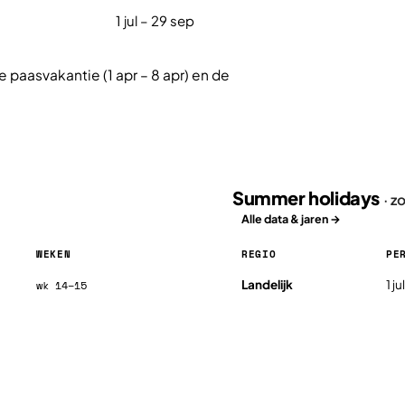
1 jul – 29 sep
 paasvakantie (1 apr – 8 apr) en de
Summer holidays
· z
Alle data & jaren →
WEKEN
REGIO
PE
Summer holidays in Malta 2026
Landelijk
1 j
wk 14–15