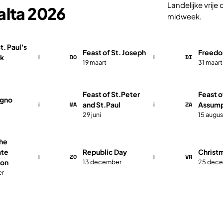
Landelijke vrij
alta 2026
midweek.
t. Paul's
Feast of St. Joseph
Freedo
DO
DI
k
i
i
19 maart
31 maart
​​​Feast of St.Peter
​​​Feast 
ugno
MA
ZA
and St.Paul
Assump
i
i
29 juni
15 augus
the
ate
​​​Republic Day
​​​​Chri
ZO
VR
i
i
ion
13 december
25 dec
er