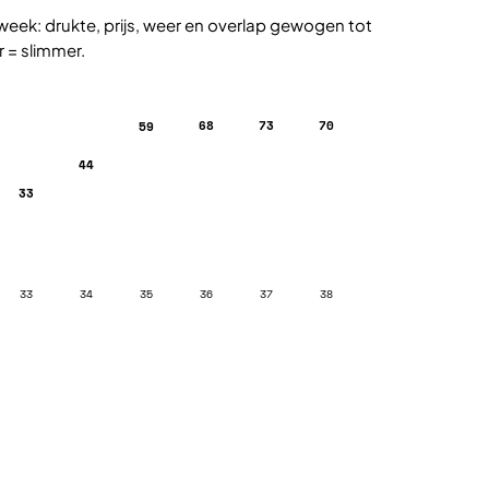
week: drukte, prijs, weer en overlap gewogen tot
r = slimmer.
68
73
70
59
44
33
33
34
35
36
37
38
Plan met de vakantieplanner