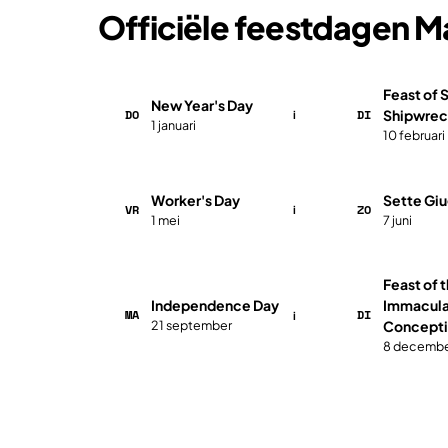
Officiële feestdagen M
Feast of S
New Year's Day
DO
DI
Shipwrec
i
1 januari
10 februari
Worker's Day
​Sette Gi
VR
ZO
i
1 mei
7 juni
​Feast of 
​​​Independence Day
Immacul
MA
DI
i
21 september
Concept
8 decemb