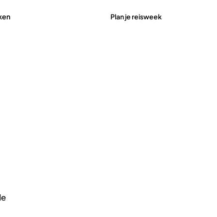
Plan je reisweek
ken
de