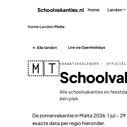
Schoolvakanties
.nl
Home
Landen
Home
›
Landen
›
Malta
← Alle landen
Live via OpenHolidays
🇲🇹
VAKANTIEKALENDER · OFFICIËL
Schoolvak
Alle schoolvakanties en feestda
één plek.
De zomervakantie in Malta 2026: 1 jul – 2
exacte data per regio hieronder.