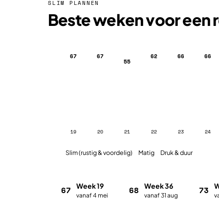
SLIM PLANNEN
Beste weken voor een r
67
67
62
66
66
55
19
20
21
22
23
24
Slim (rustig & voordelig)
Matig
Druk & duur
Week 19
Week 36
W
67
68
73
vanaf 4 mei
vanaf 31 aug
v