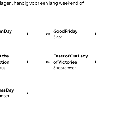
e dagen, handig voor een lang weekend of
m Day
Good Friday
VR
i
i
3 april
of the
​​​Feast of Our Lady
DI
tion
of Victories
i
i
tus
8 september
stmas Day
i
ember