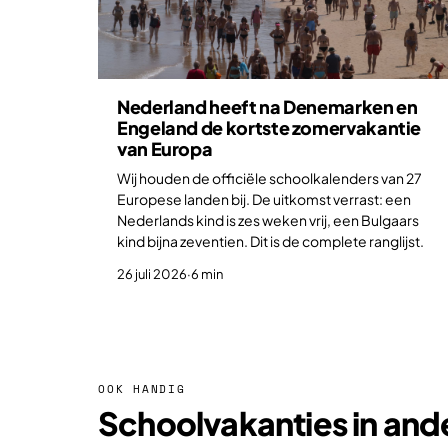
Nederland heeft na Denemarken en
Engeland de kortste zomervakantie
van Europa
Wij houden de officiële schoolkalenders van 27
Europese landen bij. De uitkomst verrast: een
Nederlands kind is zes weken vrij, een Bulgaars
kind bijna zeventien. Dit is de complete ranglijst.
26 juli 2026
·
6 min
OOK HANDIG
Schoolvakanties in and