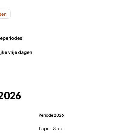
nten
ieperiodes
ijke vrije dagen
 2026
Periode 2026
1 apr – 8 apr