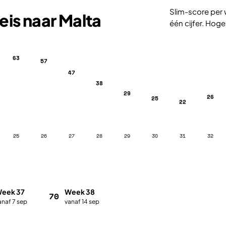
Slim-score per 
eis naar Malta
één cijfer. Hoge
63
57
47
38
29
26
25
22
25
26
27
28
29
30
31
32
eek 37
Week 38
70
anaf 7 sep
vanaf 14 sep