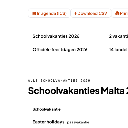
📅 In agenda (ICS)
⬇️ Download CSV
🖨️ Pri
Schoolvakanties Malta 2026 in het kort
Schoolvakanties 2026
2 vakant
Officiële feestdagen 2026
14 landel
ALLE SCHOOLVAKANTIES 2026
Schoolvakanties Malta
Schoolvakantie
Overzicht schoolvakanties Malta 2026
Easter holidays
· paasvakantie