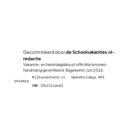
Plan jullie slimste reisweek
Gecontroleerd door
de Schoolvakanties.nl-
redactie
✓
Vakantie- en feestdagdata uit officiële bronnen,
handmatig geverifieerd. Bijgewerkt: juni 2026.
Rijksoverheid.nl
OpenHolidays API
BRONNEN
KMK (Duitsland)