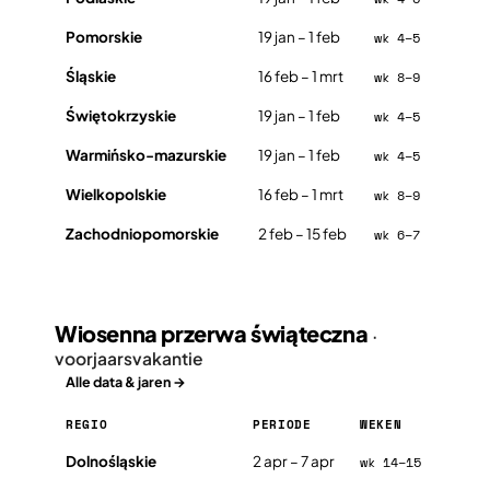
Pomorskie
19 jan – 1 feb
wk 4–5
Śląskie
16 feb – 1 mrt
wk 8–9
Świętokrzyskie
19 jan – 1 feb
wk 4–5
Warmińsko-mazurskie
19 jan – 1 feb
wk 4–5
Wielkopolskie
16 feb – 1 mrt
wk 8–9
Zachodniopomorskie
2 feb – 15 feb
wk 6–7
Wiosenna przerwa świąteczna
·
voorjaarsvakantie
Alle data & jaren →
REGIO
PERIODE
WEKEN
Wiosenna przerwa świąteczna in Polen 2026, per regio
Dolnośląskie
2 apr – 7 apr
wk 14–15