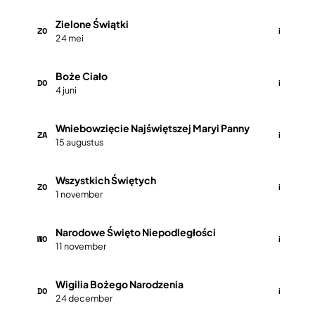
Zielone Świątki
ZO
i
24 mei
Boże Ciało
DO
i
4 juni
Wniebowzięcie Najświętszej Maryi Panny
ZA
i
15 augustus
Wszystkich Świętych
ZO
i
1 november
Narodowe Święto Niepodległości
WO
i
11 november
Wigilia Bożego Narodzenia
DO
i
24 december