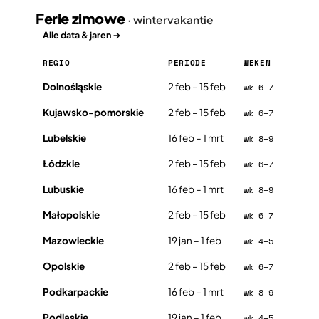
Ferie zimowe
· wintervakantie
Alle data & jaren →
REGIO
PERIODE
WEKEN
Ferie zimowe in Polen 2026, per regio
Dolnośląskie
2 feb – 15 feb
wk 6–7
Kujawsko-pomorskie
2 feb – 15 feb
wk 6–7
Lubelskie
16 feb – 1 mrt
wk 8–9
Łódzkie
2 feb – 15 feb
wk 6–7
Lubuskie
16 feb – 1 mrt
wk 8–9
Małopolskie
2 feb – 15 feb
wk 6–7
Mazowieckie
19 jan – 1 feb
wk 4–5
Opolskie
2 feb – 15 feb
wk 6–7
Podkarpackie
16 feb – 1 mrt
wk 8–9
Podlaskie
19 jan – 1 feb
wk 4–5