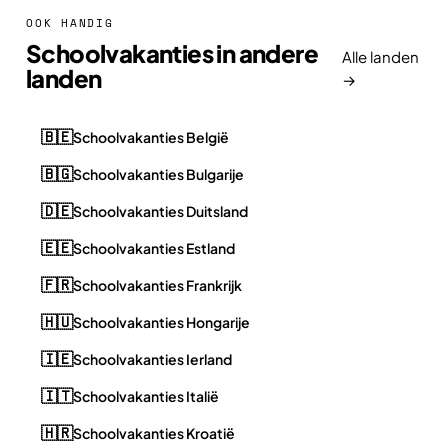
OOK HANDIG
Schoolvakanties in andere
Alle landen
landen
→
🇧🇪
Schoolvakanties België
🇧🇬
Schoolvakanties Bulgarije
🇩🇪
Schoolvakanties Duitsland
🇪🇪
Schoolvakanties Estland
🇫🇷
Schoolvakanties Frankrijk
🇭🇺
Schoolvakanties Hongarije
🇮🇪
Schoolvakanties Ierland
🇮🇹
Schoolvakanties Italië
🇭🇷
Schoolvakanties Kroatië