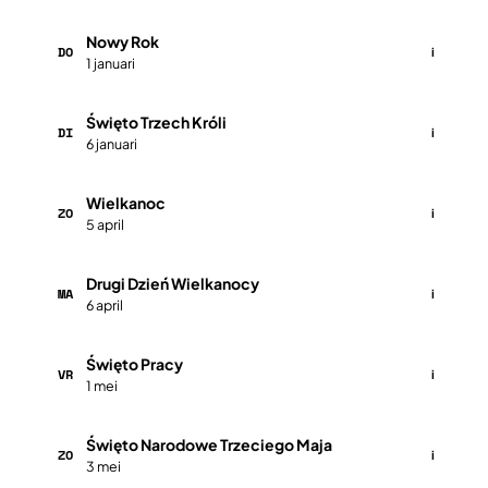
Nowy Rok
DO
i
1 januari
Święto Trzech Króli
DI
i
6 januari
Wielkanoc
ZO
i
5 april
Drugi Dzień Wielkanocy
MA
i
6 april
Święto Pracy
VR
i
1 mei
Święto Narodowe Trzeciego Maja
ZO
i
3 mei