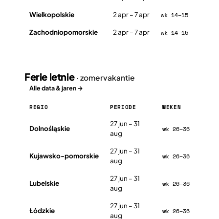
Wielkopolskie
2 apr – 7 apr
wk 14–15
Zachodniopomorskie
2 apr – 7 apr
wk 14–15
Ferie letnie
· zomervakantie
Alle data & jaren →
REGIO
PERIODE
WEKEN
Ferie letnie in Polen 2026, per regio
27 jun – 31
Dolnośląskie
wk 26–36
aug
27 jun – 31
Kujawsko-pomorskie
wk 26–36
aug
27 jun – 31
Lubelskie
wk 26–36
aug
27 jun – 31
Łódzkie
wk 26–36
aug