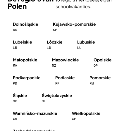
Polen
schoolvakanties.
Dolnośląskie
Kujawsko-pomorskie
DS
KP
Lubelskie
Łódzkie
Lubuskie
LB
LD
LU
Małopolskie
Mazowieckie
Opolskie
MA
MZ
OP
Podkarpackie
Podlaskie
Pomorskie
PD
PK
PM
Śląskie
Świętokrzyskie
SK
SL
Warmińsko-mazurskie
Wielkopolskie
WN
WP
Zachodniopomorskie