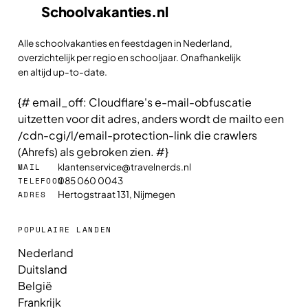
Schoolvakanties
.nl
Alle schoolvakanties en feestdagen in Nederland,
overzichtelijk per regio en schooljaar. Onafhankelijk
en altijd up-to-date.
{# email_off: Cloudflare's e-mail-obfuscatie
uitzetten voor dit adres, anders wordt de mailto een
/cdn-cgi/l/email-protection-link die crawlers
(Ahrefs) als gebroken zien. #}
klantenservice@travelnerds.nl
MAIL
085 060 0043
TELEFOON
Hertogstraat 131, Nijmegen
ADRES
POPULAIRE LANDEN
Nederland
Duitsland
België
Frankrijk