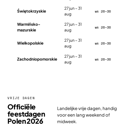
27 jun – 31
Świętokrzyskie
wk 26–36
aug
Warmińsko-
27 jun – 31
wk 26–36
mazurskie
aug
27 jun – 31
Wielkopolskie
wk 26–36
aug
27 jun – 31
Zachodniopomorskie
wk 26–36
aug
VRIJE DAGEN
Officiële
Landelijke vrije dagen, handig
feestdagen
voor een lang weekend of
Polen 2026
midweek.