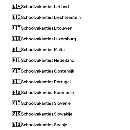
🇱🇻
Schoolvakanties Letland
🇱🇮
Schoolvakanties Liechtenstein
🇱🇹
Schoolvakanties Litouwen
🇱🇺
Schoolvakanties Luxemburg
🇲🇹
Schoolvakanties Malta
🇳🇱
Schoolvakanties Nederland
🇦🇹
Schoolvakanties Oostenrijk
🇵🇹
Schoolvakanties Portugal
🇷🇴
Schoolvakanties Roemenië
🇸🇮
Schoolvakanties Slovenië
🇸🇰
Schoolvakanties Slowakije
🇪🇸
Schoolvakanties Spanje