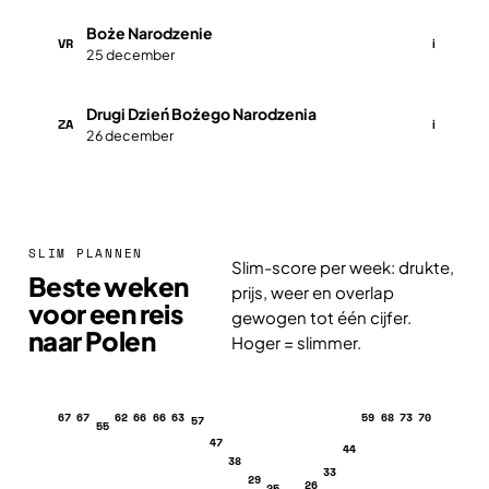
Boże Narodzenie
VR
i
25 december
Drugi Dzień Bożego Narodzenia
ZA
i
26 december
SLIM PLANNEN
Slim-score per week: drukte,
Beste weken
prijs, weer en overlap
voor een reis
gewogen tot één cijfer.
naar Polen
Hoger = slimmer.
67
67
62
66
66
63
59
68
73
70
57
55
47
44
38
33
29
26
25