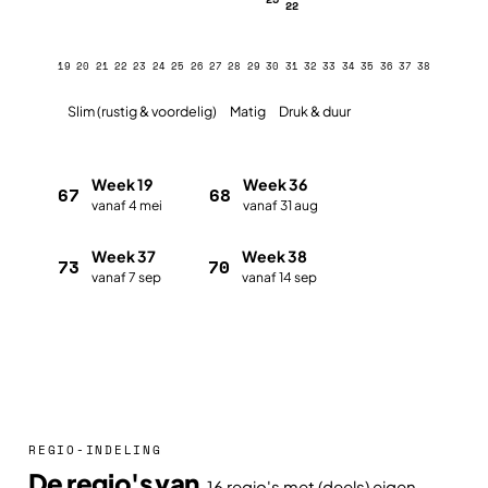
22
19
20
21
22
23
24
25
26
27
28
29
30
31
32
33
34
35
36
37
38
Slim (rustig & voordelig)
Matig
Druk & duur
Week 19
Week 36
67
68
vanaf 4 mei
vanaf 31 aug
Week 37
Week 38
73
70
vanaf 7 sep
vanaf 14 sep
Plan met de vakantieplanner
REGIO-INDELING
De regio's van
16 regio's met (deels) eigen