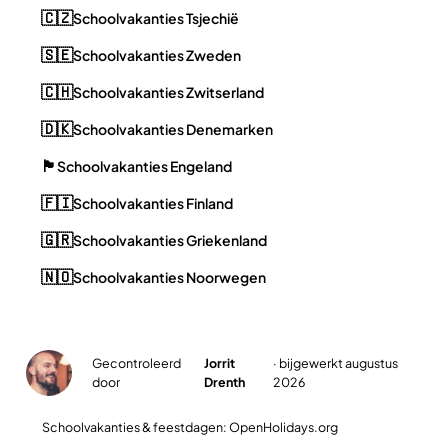
🇨🇿
Schoolvakanties Tsjechië
🇸🇪
Schoolvakanties Zweden
🇨🇭
Schoolvakanties Zwitserland
🇩🇰
Schoolvakanties Denemarken
🏴󠁧󠁢󠁥󠁮󠁧󠁿
Schoolvakanties Engeland
🇫🇮
Schoolvakanties Finland
🇬🇷
Schoolvakanties Griekenland
🇳🇴
Schoolvakanties Noorwegen
Gecontroleerd
Jorrit
· bijgewerkt augustus
✓
door
Drenth
2026
Schoolvakanties & feestdagen: OpenHolidays.org