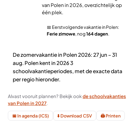
van Polen in 2026, overzichtelijk op
één plek.
📅 Eerstvolgende vakantie in Polen:
Ferie zimowe
, nog
164 dagen
.
De zomervakantie in Polen 2026: 27 jun – 31
aug. Polen kent in 2026 3
schoolvakantieperiodes, met de exacte data
per regio hieronder.
Alvast vooruit plannen? Bekijk ook
de schoolvakanties
van Polen in 2027
.
📅 In agenda (ICS)
⬇️ Download CSV
🖨️ Printen
Schoolvakanties Polen 2026 in het kort