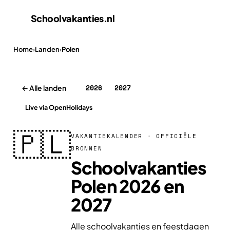
Schoolvakanties
.nl
Home
›
Landen
›
Polen
2026
2027
← Alle landen
Live via OpenHolidays
🇵🇱
VAKANTIEKALENDER · OFFICIËLE
BRONNEN
Schoolvakanties
Polen 2026 en
2027
Alle schoolvakanties en feestdagen