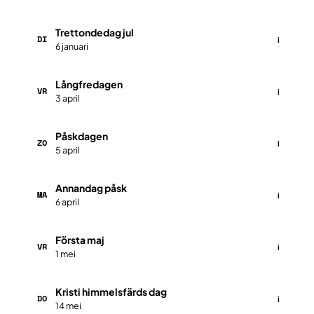
Trettondedag jul
DI
i
6 januari
Långfredagen
VR
i
3 april
Påskdagen
ZO
i
5 april
Annandag påsk
MA
i
6 april
Första maj
VR
i
1 mei
Kristi himmelsfärds dag
DO
i
14 mei