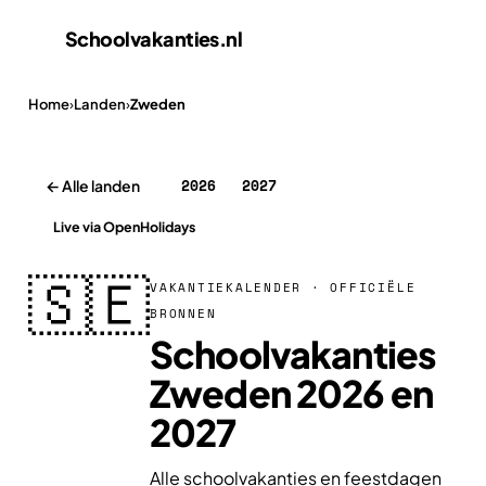
Schoolvakanties
.nl
Home
›
Landen
›
Zweden
2026
2027
← Alle landen
Live via OpenHolidays
🇸🇪
VAKANTIEKALENDER · OFFICIËLE
BRONNEN
Schoolvakanties
Zweden 2026 en
2027
Alle schoolvakanties en feestdagen