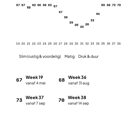
67
67
62
66
66
63
59
68
73
70
57
55
47
44
38
33
29
26
25
22
19
20
21
22
23
24
25
26
27
28
29
30
31
32
33
34
35
36
37
38
Slim (rustig & voordelig)
Matig
Druk & duur
Week 19
Week 36
67
68
vanaf 4 mei
vanaf 31 aug
Week 37
Week 38
73
70
vanaf 7 sep
vanaf 14 sep
Plan met de vakantieplanner