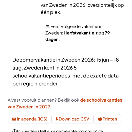
van Zweden in 2026, overzichtelijk op
één plek.
📅 Eerstvolgende vakantie in
Zweden:
Herfstvakantie
, nog
79
dagen
.
De zomervakantie in Zweden 2026: 15 jun – 18
aug. Zweden kent in 2026 5
schoolvakantieperiodes, met de exacte data
per regio hieronder.
Alvast vooruit plannen? Bekijk ook
de schoolvakanties
van Zweden in 2027
.
📅 In agenda (ICS)
⬇️ Download CSV
🖨️ Printen
In Zweden stelt elke gemeente (kommun) de