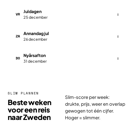
Juldagen
VR
i
25 december
Annandag jul
ZA
i
26 december
Nyårsafton
DO
i
31 december
SLIM PLANNEN
Slim-score per week:
Beste weken
drukte, prijs, weer en overlap
voor een reis
gewogen tot één cijfer.
naar Zweden
Hoger = slimmer.