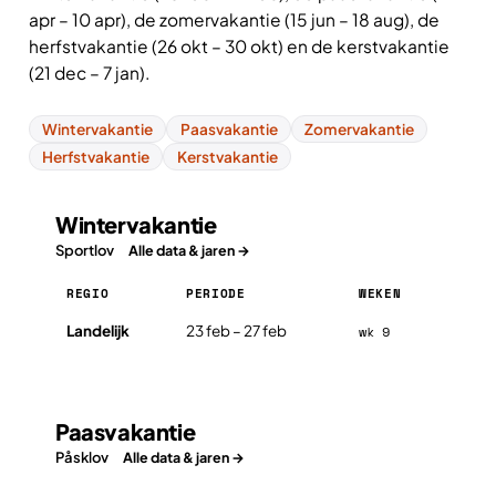
apr – 10 apr), de zomervakantie (15 jun – 18 aug), de
herfstvakantie (26 okt – 30 okt) en de kerstvakantie
(21 dec – 7 jan).
Wintervakantie
Paasvakantie
Zomervakantie
Herfstvakantie
Kerstvakantie
Wintervakantie
Sportlov
Alle data & jaren →
REGIO
PERIODE
WEKEN
Wintervakantie in Zweden 2026, per regio
Landelijk
23 feb – 27 feb
wk 9
Paasvakantie
Påsklov
Alle data & jaren →