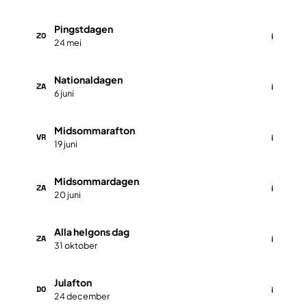
Pingstdagen
ZO
i
24 mei
Nationaldagen
ZA
i
6 juni
Midsommarafton
VR
i
19 juni
Midsommardagen
ZA
i
20 juni
Alla helgons dag
ZA
i
31 oktober
Julafton
DO
i
24 december