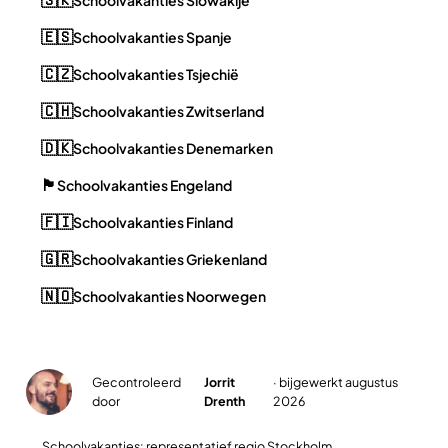
🇪🇸
Schoolvakanties Spanje
🇨🇿
Schoolvakanties Tsjechië
🇨🇭
Schoolvakanties Zwitserland
🇩🇰
Schoolvakanties Denemarken
🏴󠁧󠁢󠁥󠁮󠁧󠁿
Schoolvakanties Engeland
🇫🇮
Schoolvakanties Finland
🇬🇷
Schoolvakanties Griekenland
🇳🇴
Schoolvakanties Noorwegen
Gecontroleerd
Jorrit
· bijgewerkt augustus
✓
door
Drenth
2026
Schoolvakanties: representatief regio Stockholm