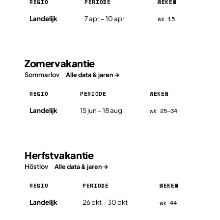
REGIO
PERIODE
WEKEN
Paasvakantie in Zweden 2026, per regio
Landelijk
7 apr – 10 apr
wk 15
Zomervakantie
Sommarlov
Alle data & jaren →
REGIO
PERIODE
WEKEN
Zomervakantie in Zweden 2026, per regio
Landelijk
15 jun – 18 aug
wk 25–34
Herfstvakantie
Höstlov
Alle data & jaren →
REGIO
PERIODE
WEKEN
Herfstvakantie in Zweden 2026, per regio
Landelijk
26 okt – 30 okt
wk 44