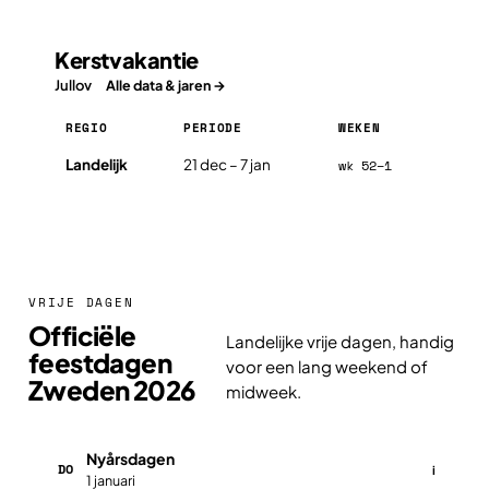
Kerstvakantie
Jullov
Alle data & jaren →
REGIO
PERIODE
WEKEN
Kerstvakantie in Zweden 2026, per regio
Landelijk
21 dec – 7 jan
wk 52–1
VRIJE DAGEN
Officiële
Landelijke vrije dagen, handig
feestdagen
voor een lang weekend of
Zweden 2026
midweek.
Nyårsdagen
DO
i
1 januari