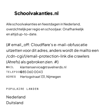
Schoolvakanties
.nl
Alle schoolvakanties en feestdagen in Nederland,
overzichtelijk per regio en schooljaar. Onafhankelijk
en altijd up-to-date.
{# email_off: Cloudflare's e-mail-obfuscatie
uitzetten voor dit adres, anders wordt de mailto een
/cdn-cgi/l/email-protection-link die crawlers
(Ahrefs) als gebroken zien. #}
klantenservice@travelnerds.nl
MAIL
085 060 0043
TELEFOON
Hertogstraat 131, Nijmegen
ADRES
POPULAIRE LANDEN
Nederland
Duitsland