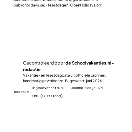
(publicholidays.se) · feestdagen: OpenHolidays.org
Plan jullie slimste reisweek
Gecontroleerd door
de Schoolvakanties.nl-
redactie
✓
Vakantie- en feestdagdata uit officiële bronnen,
handmatig geverifieerd. Bijgewerkt: juni 2026.
Rijksoverheid.nl
OpenHolidays API
BRONNEN
KMK (Duitsland)