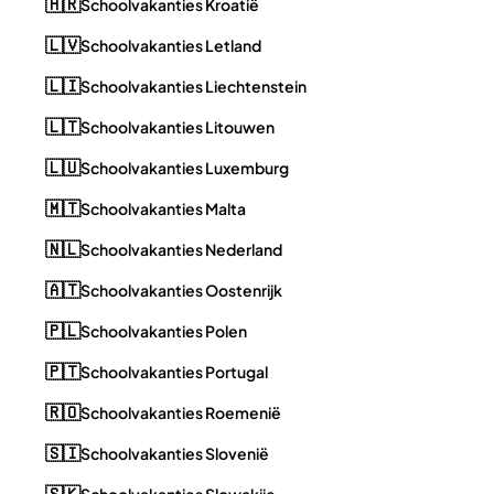
🇭🇷
Schoolvakanties Kroatië
🇱🇻
Schoolvakanties Letland
🇱🇮
Schoolvakanties Liechtenstein
🇱🇹
Schoolvakanties Litouwen
🇱🇺
Schoolvakanties Luxemburg
🇲🇹
Schoolvakanties Malta
🇳🇱
Schoolvakanties Nederland
🇦🇹
Schoolvakanties Oostenrijk
🇵🇱
Schoolvakanties Polen
🇵🇹
Schoolvakanties Portugal
🇷🇴
Schoolvakanties Roemenië
🇸🇮
Schoolvakanties Slovenië
🇸🇰
Schoolvakanties Slowakije