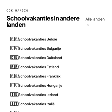
OOK HANDIG
Schoolvakanties in andere
Alle landen
landen
→
🇧🇪
Schoolvakanties België
🇧🇬
Schoolvakanties Bulgarije
🇩🇪
Schoolvakanties Duitsland
🇪🇪
Schoolvakanties Estland
🇫🇷
Schoolvakanties Frankrijk
🇭🇺
Schoolvakanties Hongarije
🇮🇪
Schoolvakanties Ierland
🇮🇹
Schoolvakanties Italië