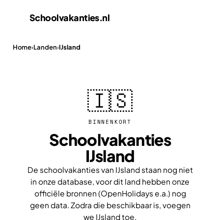
Schoolvakanties
.nl
Home
›
Landen
›
IJsland
🇮🇸
BINNENKORT
Schoolvakanties
IJsland
De schoolvakanties van IJsland staan nog niet
in onze database, voor dit land hebben onze
officiële bronnen (OpenHolidays e.a.) nog
geen data. Zodra die beschikbaar is, voegen
we IJsland toe.