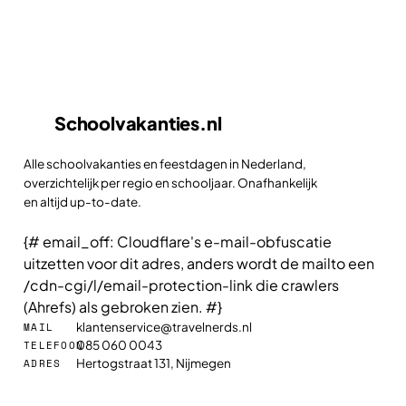
Schoolvakanties
.nl
Alle schoolvakanties en feestdagen in Nederland,
overzichtelijk per regio en schooljaar. Onafhankelijk
en altijd up-to-date.
{# email_off: Cloudflare's e-mail-obfuscatie
uitzetten voor dit adres, anders wordt de mailto een
/cdn-cgi/l/email-protection-link die crawlers
(Ahrefs) als gebroken zien. #}
klantenservice@travelnerds.nl
MAIL
085 060 0043
TELEFOON
Hertogstraat 131, Nijmegen
ADRES