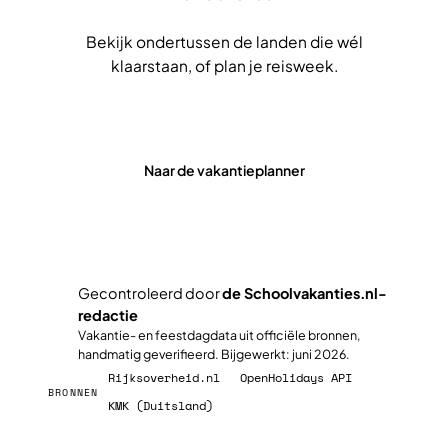
Bekijk ondertussen de landen die wél
klaarstaan, of plan je reisweek.
Alle landen bekijken
Naar de vakantieplanner
Gecontroleerd door
de Schoolvakanties.nl-
redactie
✓
Vakantie- en feestdagdata uit officiële bronnen,
handmatig geverifieerd. Bijgewerkt: juni 2026.
Rijksoverheid.nl
OpenHolidays API
BRONNEN
KMK (Duitsland)