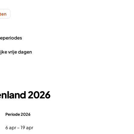
nten
ieperiodes
ijke vrije dagen
enland 2026
Periode 2026
6 apr – 19 apr