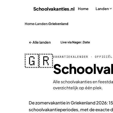
Schoolvakanties
.nl
Home
Landen
Home
›
Landen
›
Griekenland
← Alle landen
Live via Nager.Date
🇬🇷
VAKANTIEKALENDER · OFFICIËL
Schoolvak
Alle schoolvakanties en feestd
overzichtelijk op één plek.
De zomervakantie in Griekenland 2026: 15 
schoolvakantieperiodes, met de exacte da