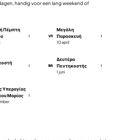
e dagen, handig voor een lang weekend of
ή Πέμπτη
Μεγάλη
VR
ου
Παρασκευή
i
i
t
10 april
Δευτέρα
κοστή
MA
Πεντηκοστής
i
i
1 juni
ς Υπεραγίας
ου Μαρίας
i
ember