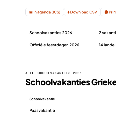
📅 In agenda (ICS)
⬇️ Download CSV
🖨️ Pri
Schoolvakanties Griekenland 2026 in het kort
Schoolvakanties 2026
2 vakant
Officiële feestdagen 2026
14 landel
ALLE SCHOOLVAKANTIES 2026
Schoolvakanties Griek
Schoolvakantie
Overzicht schoolvakanties Griekenland 2026
Paasvakantie