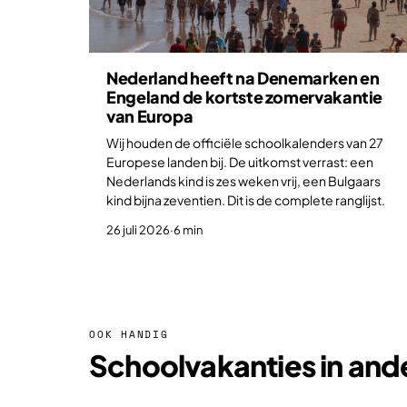
Nederland heeft na Denemarken en
Engeland de kortste zomervakantie
van Europa
Wij houden de officiële schoolkalenders van 27
Europese landen bij. De uitkomst verrast: een
Nederlands kind is zes weken vrij, een Bulgaars
kind bijna zeventien. Dit is de complete ranglijst.
26 juli 2026
·
6 min
OOK HANDIG
Schoolvakanties in and