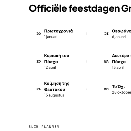
Officiële feestdagen G
Πρωτοχρονιά
Θεοφάνε
DO
DI
i
1 januari
6 januari
Κυριακή του
Δευτέρα 
ZO
MA
Πάσχα
Πάσχα
i
12 april
13 april
Κοίμηση της
Το Όχι
ZA
WO
Θεοτόκου
i
28 oktobe
15 augustus
SLIM PLANNEN