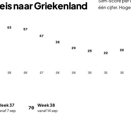
Slim-score per 
eis naar Griekenland
één cijfer. Hoge
63
57
47
38
29
26
25
22
25
26
27
28
29
30
31
32
eek 37
Week 38
70
anaf 7 sep
vanaf 14 sep