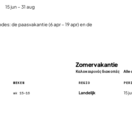
15 jun – 31 aug
des: de paasvakantie (6 apr – 19 apr) en de
Zomervakantie
Καλοκαιρινές διακοπές
Alle 
WEKEN
REGIO
PER
Zomervakantie in Griekenland 
Landelijk
15 j
wk 15–16