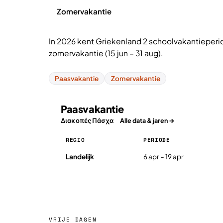
Zomervakantie
In 2026 kent Griekenland 2 schoolvakantieperio
zomervakantie (15 jun – 31 aug).
Paasvakantie
Zomervakantie
Paasvakantie
Διακοπές Πάσχα
Alle data & jaren →
REGIO
PERIODE
Paasvakantie in Griekenland 2026, per regio
Landelijk
6 apr – 19 apr
VRIJE DAGEN