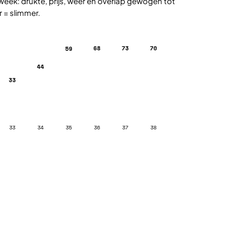
week: drukte, prijs, weer en overlap gewogen tot
r = slimmer.
68
73
70
59
44
33
33
34
35
36
37
38
Plan met de vakantieplanner