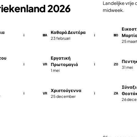
Landelijke vrij
riekenland 2026
midweek.
Εικοστ
ια
Καθαρά Δευτέρα
MA
WO
Μαρτί
i
i
23 februari
25 maar
του
Εργατική
Πεντη
VR
ZO
Πρωτομαγιά
i
i
31 mei
1 mei
Σύναξι
Χριστούγεννα
VR
ZA
Θεοτόκ
i
i
r
25 december
26 dec