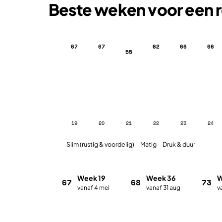
Beste weken voor een r
67
67
62
66
66
55
19
20
21
22
23
24
Slim (rustig & voordelig)
Matig
Druk & duur
Week 19
Week 36
W
67
68
73
vanaf 4 mei
vanaf 31 aug
v