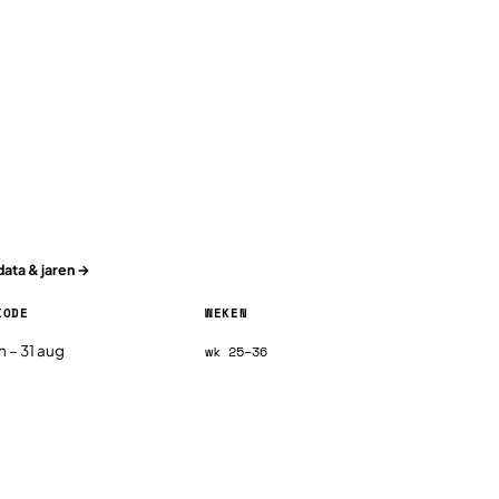
data & jaren →
IODE
WEKEN
2026, per regio
un – 31 aug
wk 25–36