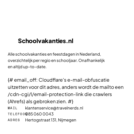
Schoolvakanties
.nl
Alle schoolvakanties en feestdagen in Nederland,
overzichtelijk per regio en schooljaar. Onafhankelijk
en altijd up-to-date.
{# email_off: Cloudflare's e-mail-obfuscatie
uitzetten voor dit adres, anders wordt de mailto een
/cdn-cgi/l/email-protection-link die crawlers
(Ahrefs) als gebroken zien. #}
klantenservice@travelnerds.nl
MAIL
085 060 0043
TELEFOON
Hertogstraat 131, Nijmegen
ADRES