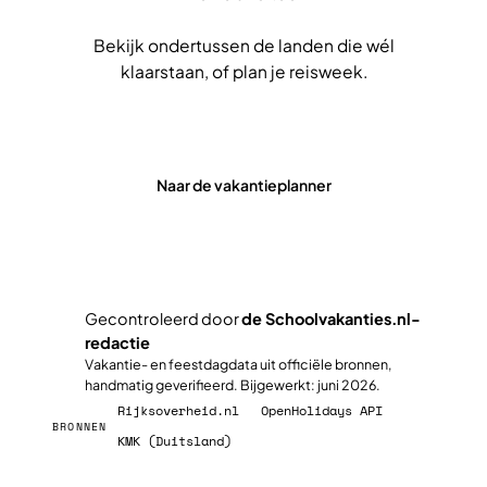
Bekijk ondertussen de landen die wél
klaarstaan, of plan je reisweek.
Alle landen bekijken
Naar de vakantieplanner
Gecontroleerd door
de Schoolvakanties.nl-
redactie
✓
Vakantie- en feestdagdata uit officiële bronnen,
handmatig geverifieerd. Bijgewerkt: juni 2026.
Rijksoverheid.nl
OpenHolidays API
BRONNEN
KMK (Duitsland)