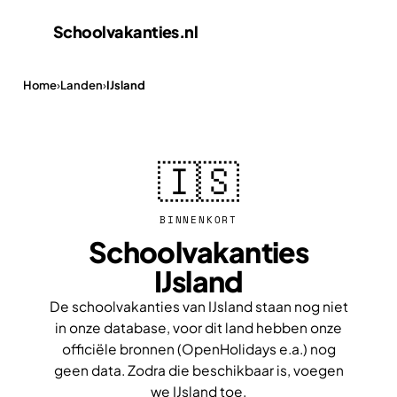
Schoolvakanties
.nl
Home
›
Landen
›
IJsland
🇮🇸
BINNENKORT
Schoolvakanties
IJsland
De schoolvakanties van IJsland staan nog niet
in onze database, voor dit land hebben onze
officiële bronnen (OpenHolidays e.a.) nog
geen data. Zodra die beschikbaar is, voegen
we IJsland toe.