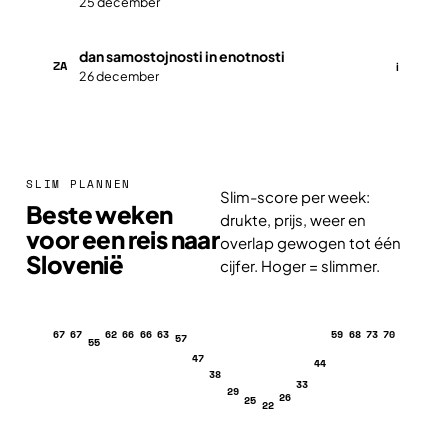
25 december
dan samostojnosti in enotnosti
ZA
i
26 december
SLIM PLANNEN
Slim-score per week:
Beste weken
drukte, prijs, weer en
voor een reis naar
overlap gewogen tot één
Slovenië
cijfer. Hoger = slimmer.
67
67
62
66
66
63
59
68
73
70
57
55
47
44
38
33
29
26
25
22