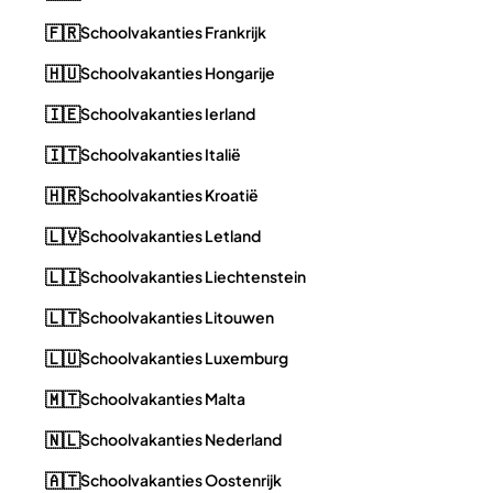
🇫🇷
Schoolvakanties Frankrijk
🇭🇺
Schoolvakanties Hongarije
🇮🇪
Schoolvakanties Ierland
🇮🇹
Schoolvakanties Italië
🇭🇷
Schoolvakanties Kroatië
🇱🇻
Schoolvakanties Letland
🇱🇮
Schoolvakanties Liechtenstein
🇱🇹
Schoolvakanties Litouwen
🇱🇺
Schoolvakanties Luxemburg
🇲🇹
Schoolvakanties Malta
🇳🇱
Schoolvakanties Nederland
🇦🇹
Schoolvakanties Oostenrijk