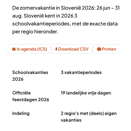
De zomervakantie in Slovenië 2026: 26 jun – 31
aug. Slovenië kent in 2026 3
schoolvakantieperiodes, met de exacte data
per regio hieronder.
📅 In agenda (ICS)
⬇️ Download CSV
🖨️ Printen
Schoolvakanties Slovenië 2026 in het kort
Schoolvakanties
3 vakantieperiodes
2026
Officiële
19 landelijke vrije dagen
feestdagen 2026
Indeling
2 regio's met (deels) eigen
vakanties