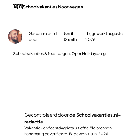
🇳🇴
Schoolvakanties Noorwegen
Gecontroleerd
Jorrit
· bijgewerkt augustus
✓
door
Drenth
2026
Schoolvakanties & feestdagen: OpenHolidays.org
Plan jullie slimste reisweek
Gecontroleerd door
de Schoolvakanties.nl-
redactie
✓
Vakantie- en feestdagdata uit officiële bronnen,
handmatig geverifieerd. Bijgewerkt: juni 2026.