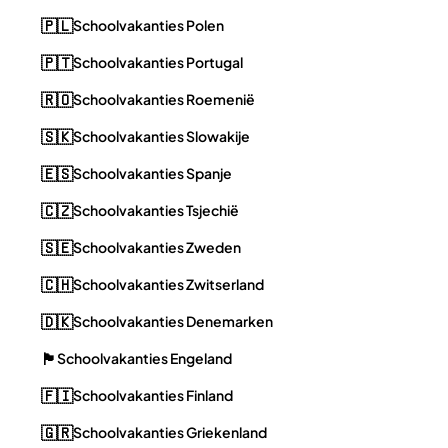
🇵🇱
Schoolvakanties Polen
🇵🇹
Schoolvakanties Portugal
🇷🇴
Schoolvakanties Roemenië
🇸🇰
Schoolvakanties Slowakije
🇪🇸
Schoolvakanties Spanje
🇨🇿
Schoolvakanties Tsjechië
🇸🇪
Schoolvakanties Zweden
🇨🇭
Schoolvakanties Zwitserland
🇩🇰
Schoolvakanties Denemarken
🏴󠁧󠁢󠁥󠁮󠁧󠁿
Schoolvakanties Engeland
🇫🇮
Schoolvakanties Finland
🇬🇷
Schoolvakanties Griekenland