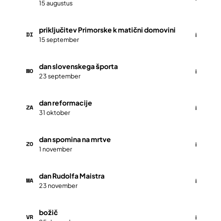
15 augustus
priključitev Primorske k matični domovini
DI
i
15 september
dan slovenskega športa
WO
i
23 september
dan reformacije
ZA
i
31 oktober
dan spomina na mrtve
ZO
i
1 november
dan Rudolfa Maistra
MA
i
23 november
božič
VR
i