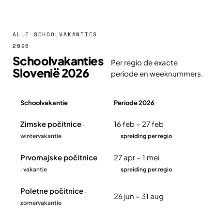
ALLE SCHOOLVAKANTIES
2026
Schoolvakanties
Per regio de exacte
Slovenië 2026
periode en weeknummers.
Schoolvakantie
Periode 2026
Overzicht schoolvakanties Slovenië 2026
Zimske počitnice
16 feb – 27 feb
·
wintervakantie
spreiding per regio
Prvomajske počitnice
27 apr – 1 mei
· vakantie
spreiding per regio
Poletne počitnice
·
26 jun – 31 aug
zomervakantie