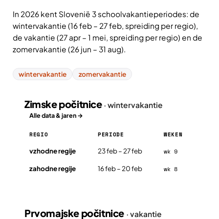
In 2026 kent Slovenië 3 schoolvakantieperiodes: de
wintervakantie (16 feb – 27 feb, spreiding per regio),
de vakantie (27 apr – 1 mei, spreiding per regio) en de
zomervakantie (26 jun – 31 aug).
wintervakantie
zomervakantie
Zimske počitnice
· wintervakantie
Alle data & jaren →
REGIO
PERIODE
WEKEN
Zimske počitnice in Slovenië 2026, per regio
vzhodne regije
23 feb – 27 feb
wk 9
zahodne regije
16 feb – 20 feb
wk 8
Prvomajske počitnice
· vakantie