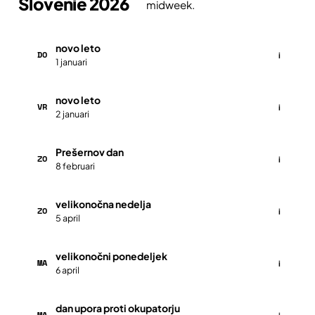
Slovenië 2026
midweek.
novo leto
DO
i
1 januari
novo leto
VR
i
2 januari
Prešernov dan
ZO
i
8 februari
velikonočna nedelja
ZO
i
5 april
velikonočni ponedeljek
MA
i
6 april
dan upora proti okupatorju
MA