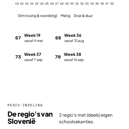
19
20
21
22
23
24
25
26
27
28
29
30
31
32
33
34
35
36
37
38
Slim (rustig & voordelig)
Matig
Druk & duur
Week 19
Week 36
67
68
vanaf 4 mei
vanaf 31 aug
Week 37
Week 38
73
70
vanaf 7 sep
vanaf 14 sep
Plan met de vakantieplanner
REGIO-INDELING
De regio's van
2 regio's met (deels) eigen
Slovenië
schoolvakanties.