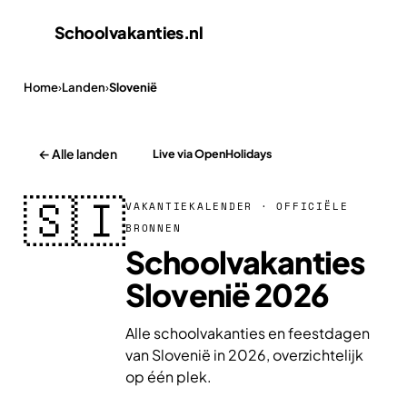
Schoolvakanties
.nl
Home
›
Landen
›
Slovenië
← Alle landen
Live via OpenHolidays
🇸🇮
VAKANTIEKALENDER · OFFICIËLE
BRONNEN
Schoolvakanties
Slovenië 2026
Alle schoolvakanties en feestdagen
van Slovenië in 2026, overzichtelijk
op één plek.