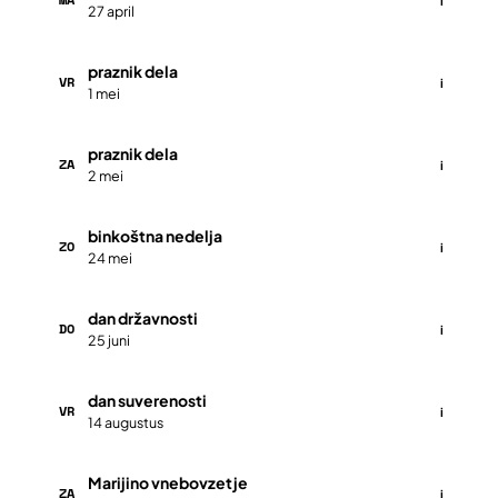
i
27 april
praznik dela
VR
i
1 mei
praznik dela
ZA
i
2 mei
binkoštna nedelja
ZO
i
24 mei
dan državnosti
DO
i
25 juni
dan suverenosti
VR
i
14 augustus
Marijino vnebovzetje
ZA
i