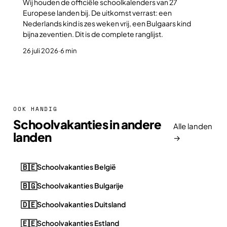
Wij houden de officiële schoolkalenders van 27
Europese landen bij. De uitkomst verrast: een
Nederlands kind is zes weken vrij, een Bulgaars kind
bijna zeventien. Dit is de complete ranglijst.
26 juli 2026
·
6 min
OOK HANDIG
Schoolvakanties in andere
Alle landen
landen
→
🇧🇪
Schoolvakanties België
🇧🇬
Schoolvakanties Bulgarije
🇩🇪
Schoolvakanties Duitsland
🇪🇪
Schoolvakanties Estland