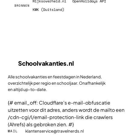
Rijksoverheid.nl
OpenHolidays API
BRONNEN
KMK (Duitsland)
Schoolvakanties
.nl
Alle schoolvakanties en feestdagen in Nederland,
overzichtelijk per regio en schooljaar. Onafhankelijk
en altijd up-to-date.
{# email_off: Cloudflare's e-mail-obfuscatie
uitzetten voor dit adres, anders wordt de mailto een
/cdn-cgi/l/email-protection-link die crawlers
(Ahrefs) als gebroken zien. #}
klantenservice@travelnerds.nl
MAIL