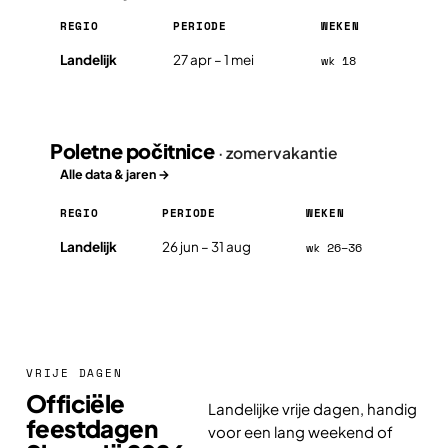
REGIO
PERIODE
WEKEN
Prvomajske počitnice in Slovenië 2026, per regio
Landelijk
27 apr – 1 mei
wk 18
Poletne počitnice
· zomervakantie
Alle data & jaren →
REGIO
PERIODE
WEKEN
Poletne počitnice in Slovenië 2026, per regio
Landelijk
26 jun – 31 aug
wk 26–36
VRIJE DAGEN
Officiële
Landelijke vrije dagen, handig
feestdagen
voor een lang weekend of