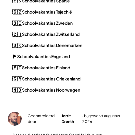
🇪🇸
Schoolvakanties Spanje
🇨🇿
Schoolvakanties Tsjechië
🇸🇪
Schoolvakanties Zweden
🇨🇭
Schoolvakanties Zwitserland
🇩🇰
Schoolvakanties Denemarken
🏴󠁧󠁢󠁥󠁮󠁧󠁿
Schoolvakanties Engeland
🇫🇮
Schoolvakanties Finland
🇬🇷
Schoolvakanties Griekenland
🇳🇴
Schoolvakanties Noorwegen
Gecontroleerd
Jorrit
· bijgewerkt augustus
✓
door
Drenth
2026