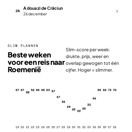
A doua zi de Crăciun
ZA
i
26 december
SLIM PLANNEN
Slim-score per week:
Beste weken
drukte, prijs, weer en
voor een reis naar
overlap gewogen tot één
Roemenië
cijfer. Hoger = slimmer.
67
67
62
66
66
63
59
68
73
70
57
55
47
44
38
33
29
26
25
22
19
20
21
22
23
24
25
26
27
28
29
30
31
32
33
34
35
36
37
38