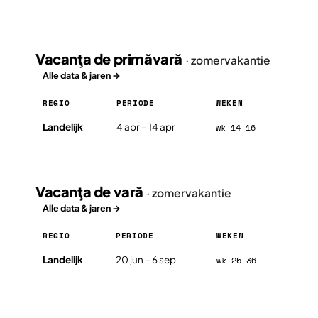
Vacanţa de primăvară
· zomervakantie
Alle data & jaren →
REGIO
PERIODE
WEKEN
Vacanţa de primăvară in Roemenië 2026, per regio
Landelijk
4 apr – 14 apr
wk 14–16
Vacanţa de vară
· zomervakantie
Alle data & jaren →
REGIO
PERIODE
WEKEN
Vacanţa de vară in Roemenië 2026, per regio
Landelijk
20 jun – 6 sep
wk 25–36