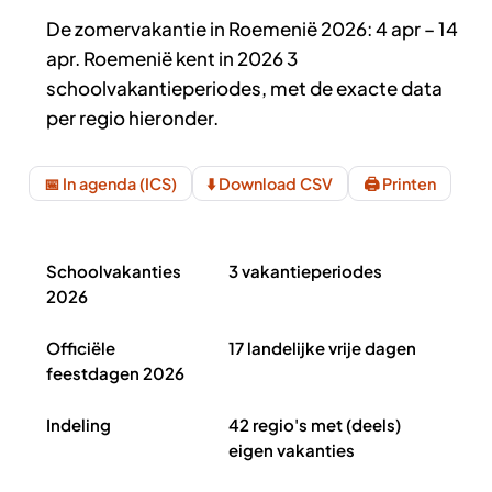
De zomervakantie in Roemenië 2026: 4 apr – 14
apr. Roemenië kent in 2026 3
schoolvakantieperiodes, met de exacte data
per regio hieronder.
📅 In agenda (ICS)
⬇️ Download CSV
🖨️ Printen
Schoolvakanties Roemenië 2026 in het kort
Schoolvakanties
3 vakantieperiodes
2026
Officiële
17 landelijke vrije dagen
feestdagen 2026
Indeling
42 regio's met (deels)
eigen vakanties