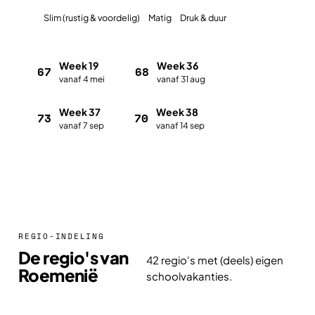
Slim (rustig & voordelig)
Matig
Druk & duur
Week 19
Week 36
67
68
vanaf 4 mei
vanaf 31 aug
Week 37
Week 38
73
70
vanaf 7 sep
vanaf 14 sep
Plan met de vakantieplanner
REGIO-INDELING
De regio's van
42 regio's met (deels) eigen
Roemenië
schoolvakanties.