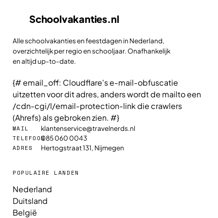
Schoolvakanties
.nl
Alle schoolvakanties en feestdagen in Nederland,
overzichtelijk per regio en schooljaar. Onafhankelijk
en altijd up-to-date.
{# email_off: Cloudflare's e-mail-obfuscatie
uitzetten voor dit adres, anders wordt de mailto een
/cdn-cgi/l/email-protection-link die crawlers
(Ahrefs) als gebroken zien. #}
klantenservice@travelnerds.nl
MAIL
085 060 0043
TELEFOON
Hertogstraat 131, Nijmegen
ADRES
POPULAIRE LANDEN
Nederland
Duitsland
België