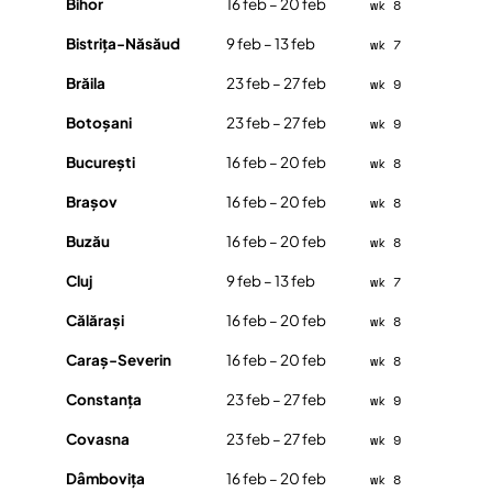
Bihor
16 feb – 20 feb
wk 8
Bistrița-Năsăud
9 feb – 13 feb
wk 7
Brăila
23 feb – 27 feb
wk 9
Botoșani
23 feb – 27 feb
wk 9
București
16 feb – 20 feb
wk 8
Brașov
16 feb – 20 feb
wk 8
Buzău
16 feb – 20 feb
wk 8
Cluj
9 feb – 13 feb
wk 7
Călărași
16 feb – 20 feb
wk 8
Caraș-Severin
16 feb – 20 feb
wk 8
Constanța
23 feb – 27 feb
wk 9
Covasna
23 feb – 27 feb
wk 9
Dâmbovița
16 feb – 20 feb
wk 8