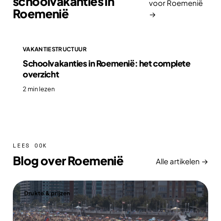
schoolvakanties in
voor Roemenië
Roemenië
→
VAKANTIESTRUCTUUR
Schoolvakanties in Roemenië: het complete
overzicht
2 min lezen
LEES OOK
Blog over Roemenië
Alle artikelen →
Drukte & prijzen