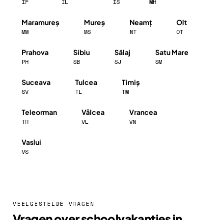
IF
IL
IS
MH
Maramureș
Mureș
Neamț
Olt
MM
MS
NT
OT
Prahova
Sibiu
Sălaj
Satu Mare
PH
SB
SJ
SM
Suceava
Tulcea
Timiș
SV
TL
TM
Teleorman
Vâlcea
Vrancea
TR
VL
VN
Vaslui
VS
VEELGESTELDE VRAGEN
Vragen over schoolvakanties in