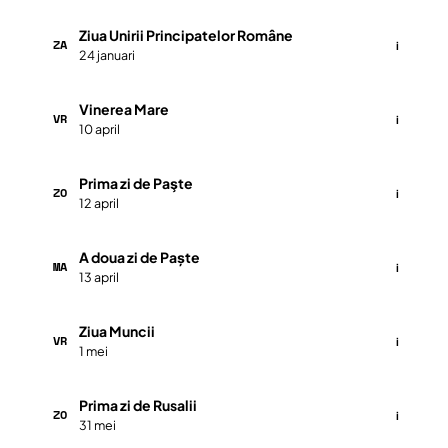
Ziua Unirii Principatelor Române
ZA
i
24 januari
Vinerea Mare
VR
i
10 april
Prima zi de Paşte
ZO
i
12 april
A doua zi de Paște
MA
i
13 april
Ziua Muncii
VR
i
1 mei
Prima zi de Rusalii
ZO
i
31 mei