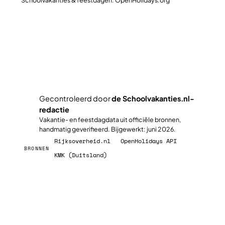
Schoolvakanties & feestdagen: OpenHolidays.org
Plan jullie slimste reisweek
Gecontroleerd door
de Schoolvakanties.nl-
redactie
✓
Vakantie- en feestdagdata uit officiële bronnen,
handmatig geverifieerd. Bijgewerkt: juni 2026.
Rijksoverheid.nl
OpenHolidays API
BRONNEN
KMK (Duitsland)