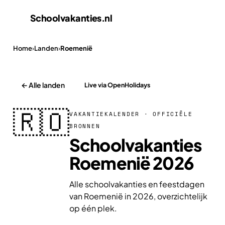
Schoolvakanties
.nl
Home
›
Landen
›
Roemenië
← Alle landen
Live via OpenHolidays
🇷🇴
VAKANTIEKALENDER · OFFICIËLE
BRONNEN
Schoolvakanties
Roemenië 2026
Alle schoolvakanties en feestdagen
van Roemenië in 2026, overzichtelijk
op één plek.