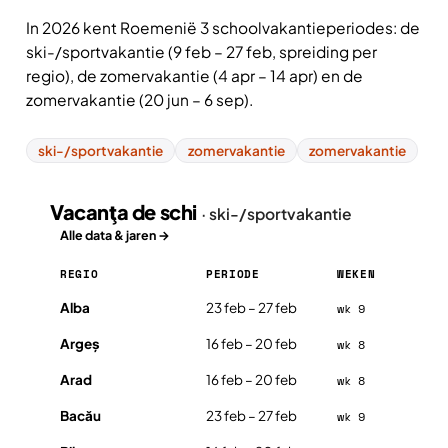
In 2026 kent Roemenië 3 schoolvakantieperiodes: de
ski-/sportvakantie (9 feb – 27 feb, spreiding per
regio), de zomervakantie (4 apr – 14 apr) en de
zomervakantie (20 jun – 6 sep).
ski-/sportvakantie
zomervakantie
zomervakantie
Vacanţa de schi
· ski-/sportvakantie
Alle data & jaren →
REGIO
PERIODE
WEKEN
Vacanţa de schi in Roemenië 2026, per regio
Alba
23 feb – 27 feb
wk 9
Argeș
16 feb – 20 feb
wk 8
Arad
16 feb – 20 feb
wk 8
Bacău
23 feb – 27 feb
wk 9