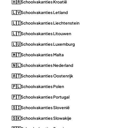
🇭🇷
Schoolvakanties Kroatië
🇱🇻
Schoolvakanties Letland
🇱🇮
Schoolvakanties Liechtenstein
🇱🇹
Schoolvakanties Litouwen
🇱🇺
Schoolvakanties Luxemburg
🇲🇹
Schoolvakanties Malta
🇳🇱
Schoolvakanties Nederland
🇦🇹
Schoolvakanties Oostenrijk
🇵🇱
Schoolvakanties Polen
🇵🇹
Schoolvakanties Portugal
🇸🇮
Schoolvakanties Slovenië
🇸🇰
Schoolvakanties Slowakije