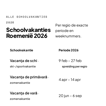
ALLE SCHOOLVAKANTIES
2026
Per regio de exacte
Schoolvakanties
periode en
Roemenië 2026
weeknummers.
Schoolvakantie
Periode 2026
Overzicht schoolvakanties Roemenië 2026
Vacanţa de schi
9 feb – 27 feb
·
ski-/sportvakantie
spreiding per regio
Vacanţa de primăvară
·
4 apr – 14 apr
zomervakantie
Vacanţa de vară
·
20 jun – 6 sep
zomervakantie