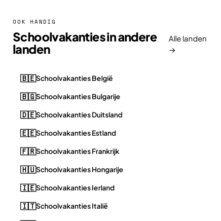
OOK HANDIG
Schoolvakanties in andere
Alle landen
landen
→
🇧🇪
Schoolvakanties België
🇧🇬
Schoolvakanties Bulgarije
🇩🇪
Schoolvakanties Duitsland
🇪🇪
Schoolvakanties Estland
🇫🇷
Schoolvakanties Frankrijk
🇭🇺
Schoolvakanties Hongarije
🇮🇪
Schoolvakanties Ierland
🇮🇹
Schoolvakanties Italië