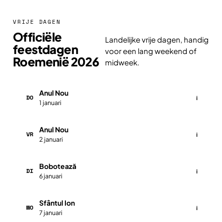
VRIJE DAGEN
Officiële
Landelijke vrije dagen, handig
feestdagen
voor een lang weekend of
Roemenië 2026
midweek.
Anul Nou
DO
i
1 januari
Anul Nou
VR
i
2 januari
Bobotează
DI
i
6 januari
Sfântul Ion
WO
i
7 januari