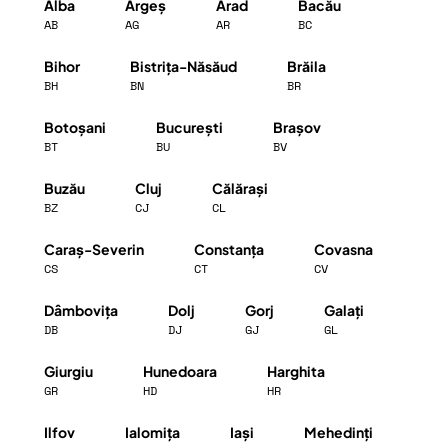
Alba
Argeș
Arad
Bacău
AB
AG
AR
BC
Bihor
Bistrița-Năsăud
Brăila
BH
BN
BR
Botoșani
București
Brașov
BT
BU
BV
Buzău
Cluj
Călărași
BZ
CJ
CL
Caraș-Severin
Constanța
Covasna
CS
CT
CV
Dâmbovița
Dolj
Gorj
Galați
DB
DJ
GJ
GL
Giurgiu
Hunedoara
Harghita
GR
HD
HR
Ilfov
Ialomița
Iași
Mehedinți