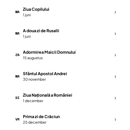
Ziua Copilului
MA
i
1 juni
A doua zi de Rusalii
MA
i
1 juni
Adormirea Maicii Domnului
ZA
i
15 augustus
Sfântul Apostol Andrei
MA
i
30 november
Ziua Națională a României
DI
i
1 december
Prima zi de Crăciun
VR
i
25 december