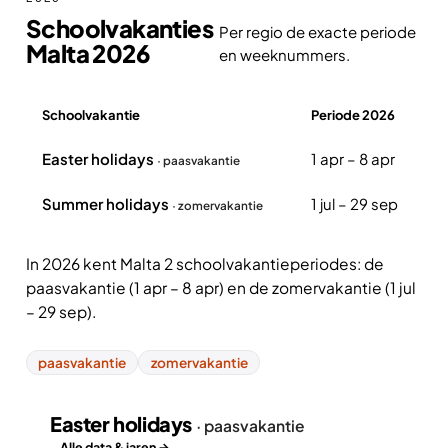
Schoolvakanties
Per regio de exacte periode
Malta 2026
en weeknummers.
Schoolvakantie
Periode 2026
Overzicht schoolvakanties Malta 2026
Easter holidays
1 apr – 8 apr
· paasvakantie
Summer holidays
1 jul – 29 sep
· zomervakantie
In 2026 kent Malta 2 schoolvakantieperiodes: de
paasvakantie (1 apr – 8 apr) en de zomervakantie (1 jul
– 29 sep).
paasvakantie
zomervakantie
Easter holidays
· paasvakantie
Alle data & jaren →