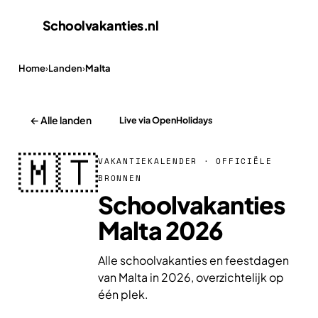
Schoolvakanties
.nl
Home
›
Landen
›
Malta
← Alle landen
Live via OpenHolidays
🇲🇹
VAKANTIEKALENDER · OFFICIËLE
BRONNEN
Schoolvakanties
Malta 2026
Alle schoolvakanties en feestdagen
van Malta in 2026, overzichtelijk op
één plek.