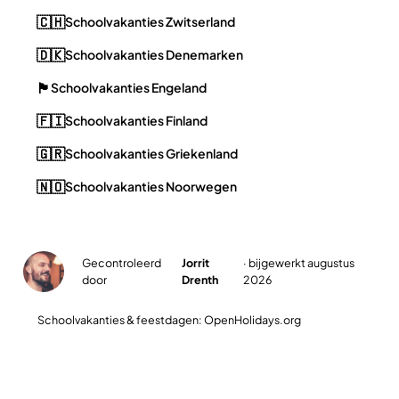
🇨🇭
Schoolvakanties Zwitserland
🇩🇰
Schoolvakanties Denemarken
🏴󠁧󠁢󠁥󠁮󠁧󠁿
Schoolvakanties Engeland
🇫🇮
Schoolvakanties Finland
🇬🇷
Schoolvakanties Griekenland
🇳🇴
Schoolvakanties Noorwegen
Gecontroleerd
Jorrit
· bijgewerkt augustus
✓
door
Drenth
2026
Schoolvakanties & feestdagen: OpenHolidays.org
Plan jullie slimste reisweek