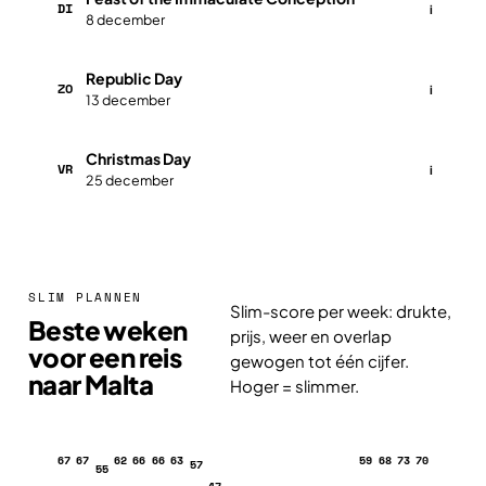
DI
i
8 december
​​​Republic Day
ZO
i
13 december
​​​​Christmas Day
VR
i
25 december
SLIM PLANNEN
Slim-score per week: drukte,
Beste weken
prijs, weer en overlap
voor een reis
gewogen tot één cijfer.
naar Malta
Hoger = slimmer.
67
67
62
66
66
63
59
68
73
70
57
55
47