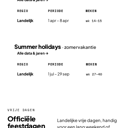
REGIO
PERIODE
WEKEN
Easter holidays in Malta 2026, per regio
Landelijk
1 apr – 8 apr
wk 14–15
Summer holidays
· zomervakantie
Alle data & jaren →
REGIO
PERIODE
WEKEN
Summer holidays in Malta 2026, per regio
Landelijk
1 jul – 29 sep
wk 27–40
VRIJE DAGEN
Officiële
Landelijke vrije dagen, handig
feestdagen
voor een lang weekend of