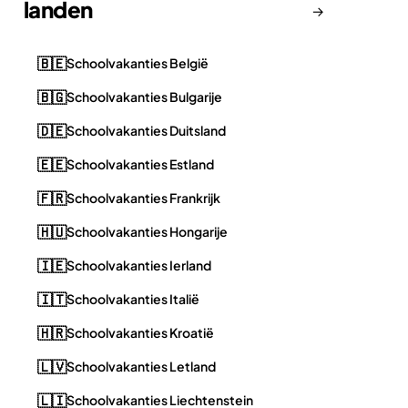
landen
→
🇧🇪
Schoolvakanties België
🇧🇬
Schoolvakanties Bulgarije
🇩🇪
Schoolvakanties Duitsland
🇪🇪
Schoolvakanties Estland
🇫🇷
Schoolvakanties Frankrijk
🇭🇺
Schoolvakanties Hongarije
🇮🇪
Schoolvakanties Ierland
🇮🇹
Schoolvakanties Italië
🇭🇷
Schoolvakanties Kroatië
🇱🇻
Schoolvakanties Letland
🇱🇮
Schoolvakanties Liechtenstein