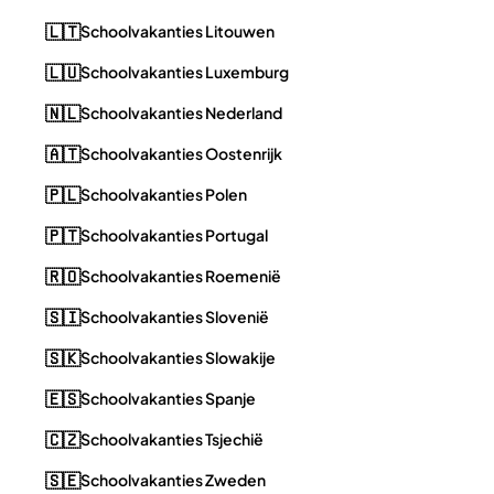
🇱🇹
Schoolvakanties Litouwen
🇱🇺
Schoolvakanties Luxemburg
🇳🇱
Schoolvakanties Nederland
🇦🇹
Schoolvakanties Oostenrijk
🇵🇱
Schoolvakanties Polen
🇵🇹
Schoolvakanties Portugal
🇷🇴
Schoolvakanties Roemenië
🇸🇮
Schoolvakanties Slovenië
🇸🇰
Schoolvakanties Slowakije
🇪🇸
Schoolvakanties Spanje
🇨🇿
Schoolvakanties Tsjechië
🇸🇪
Schoolvakanties Zweden