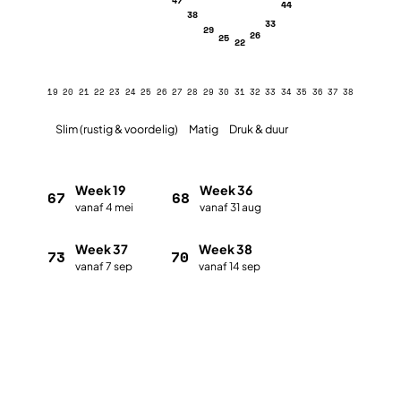
44
38
33
29
26
25
22
19
20
21
22
23
24
25
26
27
28
29
30
31
32
33
34
35
36
37
38
Slim (rustig & voordelig)
Matig
Druk & duur
Week 19
Week 36
67
68
vanaf 4 mei
vanaf 31 aug
Week 37
Week 38
73
70
vanaf 7 sep
vanaf 14 sep
Plan met de vakantieplanner