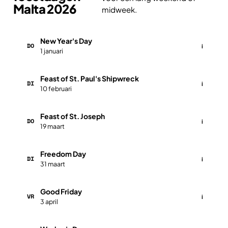
Malta 2026
midweek.
New Year's Day
DO
i
1 januari
Feast of St. Paul's Shipwreck
DI
i
10 februari
Feast of St. Joseph
DO
i
19 maart
Freedom Day
DI
i
31 maart
Good Friday
VR
i
3 april