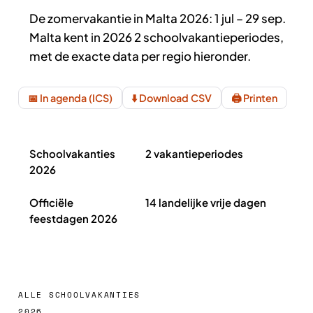
De zomervakantie in Malta 2026: 1 jul – 29 sep.
Malta kent in 2026 2 schoolvakantieperiodes,
met de exacte data per regio hieronder.
📅 In agenda (ICS)
⬇️ Download CSV
🖨️ Printen
Schoolvakanties Malta 2026 in het kort
Schoolvakanties
2 vakantieperiodes
2026
Officiële
14 landelijke vrije dagen
feestdagen 2026
ALLE SCHOOLVAKANTIES
2026