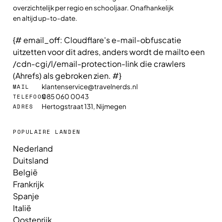
overzichtelijk per regio en schooljaar. Onafhankelijk
en altijd up-to-date.
{# email_off: Cloudflare's e-mail-obfuscatie
uitzetten voor dit adres, anders wordt de mailto een
/cdn-cgi/l/email-protection-link die crawlers
(Ahrefs) als gebroken zien. #}
klantenservice@travelnerds.nl
MAIL
085 060 0043
TELEFOON
Hertogstraat 131, Nijmegen
ADRES
POPULAIRE LANDEN
Nederland
Duitsland
België
Frankrijk
Spanje
Italië
Oostenrijk