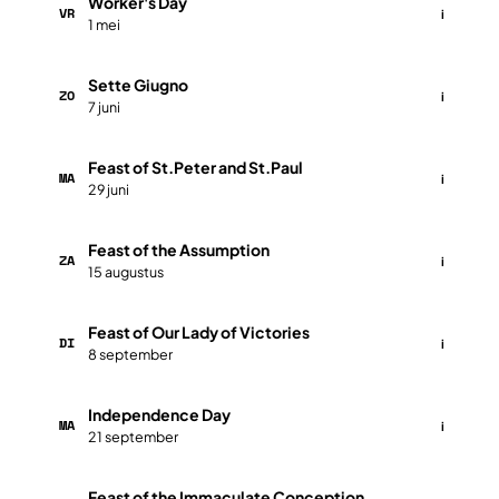
Worker's Day
VR
i
1 mei
​Sette Giugno
ZO
i
7 juni
​​​Feast of St.Peter and St.Paul
MA
i
29 juni
​​​Feast of the Assumption
ZA
i
15 augustus
​​​Feast of Our Lady of Victories
DI
i
8 september
​​​Independence Day
MA
i
21 september
​Feast of the Immaculate Conception