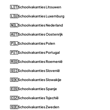
🇱🇹
Schoolvakanties Litouwen
🇱🇺
Schoolvakanties Luxemburg
🇳🇱
Schoolvakanties Nederland
🇦🇹
Schoolvakanties Oostenrijk
🇵🇱
Schoolvakanties Polen
🇵🇹
Schoolvakanties Portugal
🇷🇴
Schoolvakanties Roemenië
🇸🇮
Schoolvakanties Slovenië
🇸🇰
Schoolvakanties Slowakije
🇪🇸
Schoolvakanties Spanje
🇨🇿
Schoolvakanties Tsjechië
🇸🇪
Schoolvakanties Zweden