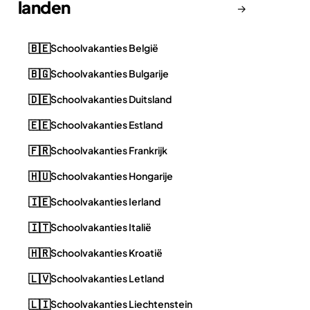
landen
→
🇧🇪
Schoolvakanties België
🇧🇬
Schoolvakanties Bulgarije
🇩🇪
Schoolvakanties Duitsland
🇪🇪
Schoolvakanties Estland
🇫🇷
Schoolvakanties Frankrijk
🇭🇺
Schoolvakanties Hongarije
🇮🇪
Schoolvakanties Ierland
🇮🇹
Schoolvakanties Italië
🇭🇷
Schoolvakanties Kroatië
🇱🇻
Schoolvakanties Letland
🇱🇮
Schoolvakanties Liechtenstein