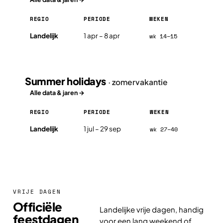
REGIO
PERIODE
WEKEN
Easter holidays in Malta 2026, per regio
Landelijk
1 apr – 8 apr
wk 14–15
Summer holidays
· zomervakantie
Alle data & jaren →
REGIO
PERIODE
WEKEN
Summer holidays in Malta 2026, per regio
Landelijk
1 jul – 29 sep
wk 27–40
VRIJE DAGEN
Officiële
Landelijke vrije dagen, handig
feestdagen
voor een lang weekend of