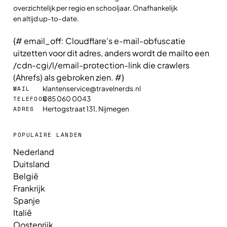
overzichtelijk per regio en schooljaar. Onafhankelijk
en altijd up-to-date.
{# email_off: Cloudflare's e-mail-obfuscatie
uitzetten voor dit adres, anders wordt de mailto een
/cdn-cgi/l/email-protection-link die crawlers
(Ahrefs) als gebroken zien. #}
klantenservice@travelnerds.nl
MAIL
085 060 0043
TELEFOON
Hertogstraat 131, Nijmegen
ADRES
POPULAIRE LANDEN
Nederland
Duitsland
België
Frankrijk
Spanje
Italië
Oostenrijk