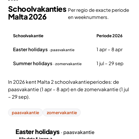
Schoolvakanties
Per regio de exacte periode
Malta 2026
en weeknummers.
Schoolvakantie
Periode 2026
Overzicht schoolvakanties Malta 2026
Easter holidays
1 apr – 8 apr
· paasvakantie
Summer holidays
1 jul – 29 sep
· zomervakantie
In 2026 kent Malta 2 schoolvakantieperiodes: de
paasvakantie (1 apr – 8 apr) en de zomervakantie (1 jul
– 29 sep).
paasvakantie
zomervakantie
Easter holidays
· paasvakantie
Alle data & jaren →