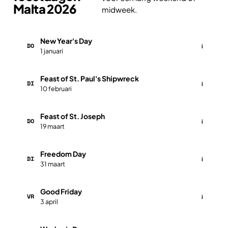
Malta 2026
midweek.
New Year's Day
DO
i
1 januari
Feast of St. Paul's Shipwreck
DI
i
10 februari
Feast of St. Joseph
DO
i
19 maart
Freedom Day
DI
i
31 maart
Good Friday
VR
i
3 april