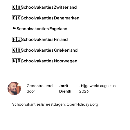
🇨🇭
Schoolvakanties Zwitserland
🇩🇰
Schoolvakanties Denemarken
🏴󠁧󠁢󠁥󠁮󠁧󠁿
Schoolvakanties Engeland
🇫🇮
Schoolvakanties Finland
🇬🇷
Schoolvakanties Griekenland
🇳🇴
Schoolvakanties Noorwegen
Gecontroleerd
Jorrit
· bijgewerkt augustus
✓
door
Drenth
2026
Schoolvakanties & feestdagen: OpenHolidays.org
Plan jullie slimste reisweek