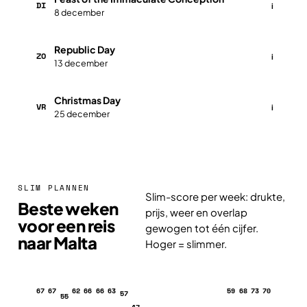
DI
i
8 december
​​​Republic Day
ZO
i
13 december
​​​​Christmas Day
VR
i
25 december
SLIM PLANNEN
Slim-score per week: drukte,
Beste weken
prijs, weer en overlap
voor een reis
gewogen tot één cijfer.
naar Malta
Hoger = slimmer.
67
67
62
66
66
63
59
68
73
70
57
55
47