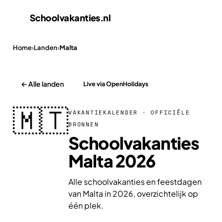
Schoolvakanties
.nl
Home
›
Landen
›
Malta
← Alle landen
Live via OpenHolidays
🇲🇹
VAKANTIEKALENDER · OFFICIËLE
BRONNEN
Schoolvakanties
Malta 2026
Alle schoolvakanties en feestdagen
van Malta in 2026, overzichtelijk op
één plek.