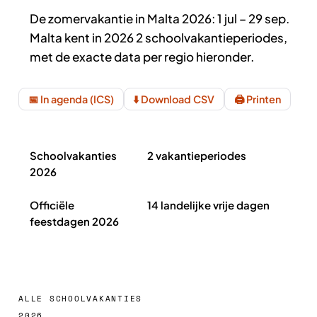
De zomervakantie in Malta 2026: 1 jul – 29 sep.
Malta kent in 2026 2 schoolvakantieperiodes,
met de exacte data per regio hieronder.
📅 In agenda (ICS)
⬇️ Download CSV
🖨️ Printen
Schoolvakanties Malta 2026 in het kort
Schoolvakanties
2 vakantieperiodes
2026
Officiële
14 landelijke vrije dagen
feestdagen 2026
ALLE SCHOOLVAKANTIES
2026