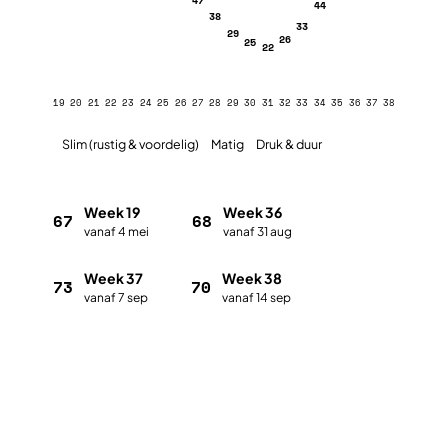
44
38
33
29
26
25
22
19
20
21
22
23
24
25
26
27
28
29
30
31
32
33
34
35
36
37
38
Slim (rustig & voordelig)
Matig
Druk & duur
Week 19
Week 36
67
68
vanaf 4 mei
vanaf 31 aug
Week 37
Week 38
73
70
vanaf 7 sep
vanaf 14 sep
Plan met de vakantieplanner