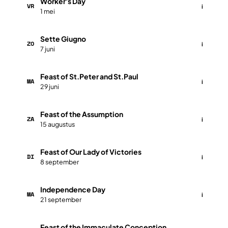
Worker's Day
VR
i
1 mei
​Sette Giugno
ZO
i
7 juni
​​​Feast of St.Peter and St.Paul
MA
i
29 juni
​​​Feast of the Assumption
ZA
i
15 augustus
​​​Feast of Our Lady of Victories
DI
i
8 september
​​​Independence Day
MA
i
21 september
​Feast of the Immaculate Conception