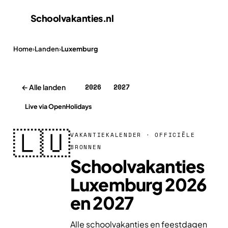
Schoolvakanties
.nl
Home
›
Landen
›
Luxemburg
2026
2027
← Alle landen
Live via OpenHolidays
🇱🇺
VAKANTIEKALENDER · OFFICIËLE
BRONNEN
Schoolvakanties
Luxemburg 2026
en 2027
Alle schoolvakanties en feestdagen