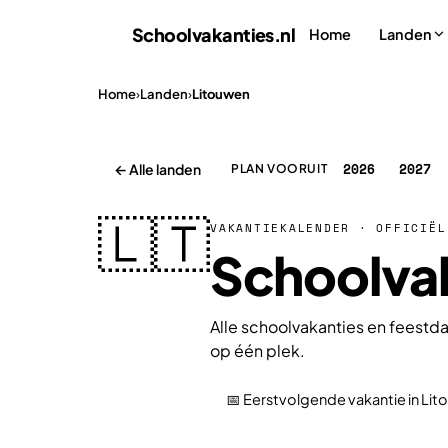
Schoolvakanties
.nl
Home
Landen
Home
›
Landen
›
Litouwen
2026
2027
← Alle landen
PLAN VOORUIT
🇱🇹
VAKANTIEKALENDER · OFFICIËL
Schoolvak
Alle schoolvakanties en feestda
op één plek.
📅 Eerstvolgende vakantie in Li