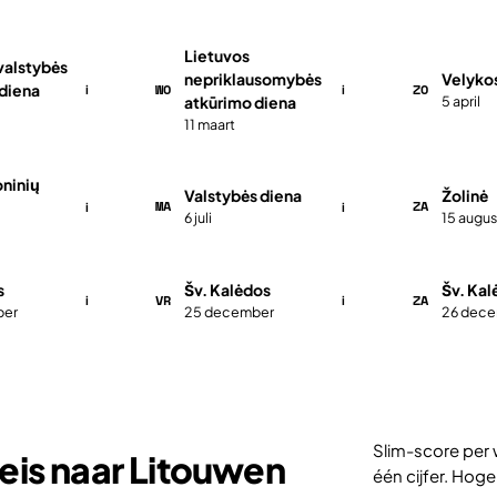
Lietuvos
valstybės
nepriklausomybės
Velyko
WO
ZO
diena
i
i
atkūrimo diena
5 april
11 maart
oninių
Valstybės diena
Žolinė
MA
ZA
i
i
6 juli
15 augus
s
Šv. Kalėdos
Šv. Kal
VR
ZA
i
i
ber
25 december
26 dec
Slim-score per 
eis naar Litouwen
één cijfer. Hoge