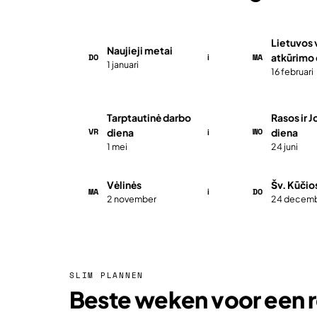
Lietuvos 
Naujieji metai
DO
MA
atkūrimo 
i
1 januari
16 februari
Tarptautinė darbo
Rasos ir J
VR
WO
diena
diena
i
1 mei
24 juni
Vėlinės
Šv. Kūčio
MA
DO
i
2 november
24 decem
SLIM PLANNEN
Beste weken voor een r