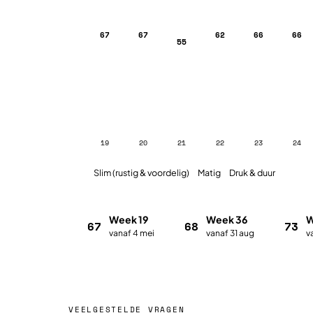
67
67
62
66
66
55
19
20
21
22
23
24
Slim (rustig & voordelig)
Matig
Druk & duur
Week 19
Week 36
W
67
68
73
vanaf 4 mei
vanaf 31 aug
v
VEELGESTELDE VRAGEN