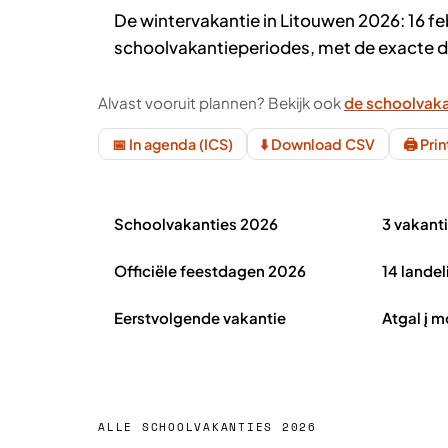
De wintervakantie in Litouwen 2026: 16 feb
schoolvakantieperiodes, met de exacte da
Alvast vooruit plannen? Bekijk ook
de schoolvaka
📅 In agenda (ICS)
⬇️ Download CSV
🖨️ Pri
Schoolvakanties Litouwen 2026 in het kort
Schoolvakanties 2026
3 vakant
Officiële feestdagen 2026
14 landel
Eerstvolgende vakantie
Atgal į 
ALLE SCHOOLVAKANTIES 2026