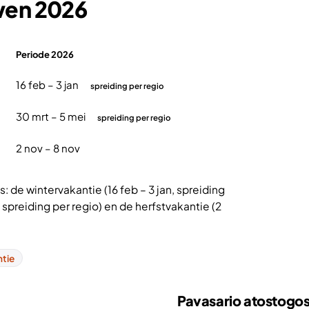
wen 2026
Periode 2026
16 feb – 3 jan
spreiding per regio
30 mrt – 5 mei
spreiding per regio
2 nov – 8 nov
 de wintervakantie (16 feb – 3 jan, spreiding
 spreiding per regio) en de herfstvakantie (2
ntie
Pavasario atostogo