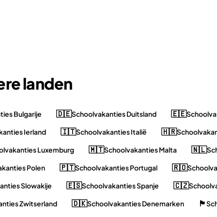
ere landen
🇩🇪
🇪🇪
ies Bulgarije
Schoolvakanties Duitsland
Schoolva
🇮🇹
🇭🇷
anties Ierland
Schoolvakanties Italië
Schoolvakan
🇲🇹
🇳🇱
olvakanties Luxemburg
Schoolvakanties Malta
Sc
🇵🇹
🇷🇴
kanties Polen
Schoolvakanties Portugal
Schoolva
🇪🇸
🇨🇿
anties Slowakije
Schoolvakanties Spanje
Schoolva
🇩🇰
🏴󠁧󠁢󠁥󠁮󠁧󠁿
nties Zwitserland
Schoolvakanties Denemarken
Sch