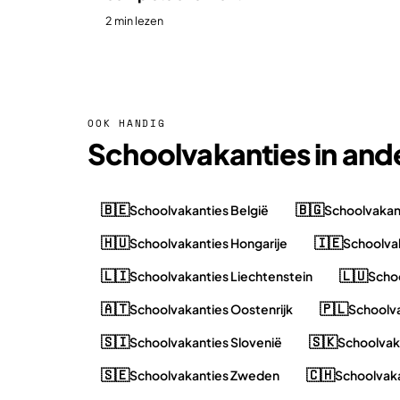
2 min lezen
OOK HANDIG
Schoolvakanties in and
🇧🇪
🇧🇬
Schoolvakanties België
Schoolvakant
🇭🇺
🇮🇪
Schoolvakanties Hongarije
Schoolvak
🇱🇮
🇱🇺
Schoolvakanties Liechtenstein
Scho
🇦🇹
🇵🇱
Schoolvakanties Oostenrijk
Schoolva
🇸🇮
🇸🇰
Schoolvakanties Slovenië
Schoolvak
🇸🇪
🇨🇭
Schoolvakanties Zweden
Schoolvaka