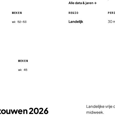
Alle data & jaren →
WEKEN
REGIO
PER
Pavasario atostogos in Litouw
Landelijk
30 m
wk 52–53
WEKEN
wk 45
Landelijke vrij
itouwen 2026
midweek.