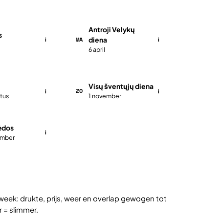
Antroji Velykų
s
MA
diena
i
i
6 april
Visų šventųjų diena
ZO
i
i
tus
1 november
ėdos
i
ember
week: drukte, prijs, weer en overlap gewogen tot
r = slimmer.