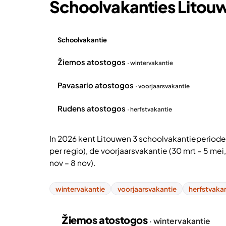
Schoolvakanties Litou
Schoolvakantie
Overzicht schoolvakanties Litouwen 2026
Žiemos atostogos
· wintervakantie
Pavasario atostogos
· voorjaarsvakantie
Rudens atostogos
· herfstvakantie
In 2026 kent Litouwen 3 schoolvakantieperiodes:
per regio), de voorjaarsvakantie (30 mrt – 5 mei,
nov – 8 nov).
wintervakantie
voorjaarsvakantie
herfstvaka
Žiemos atostogos
· wintervakantie