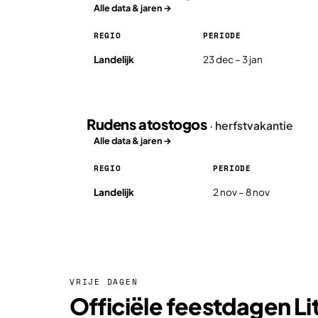
Alle data & jaren →
REGIO
PERIODE
Žiemos atostogos in Litouwen 2026, per regio
Landelijk
23 dec – 3 jan
Rudens atostogos
· herfstvakantie
Alle data & jaren →
REGIO
PERIODE
Rudens atostogos in Litouwen 2026, per regio
Landelijk
2 nov – 8 nov
VRIJE DAGEN
Officiële feestdagen L