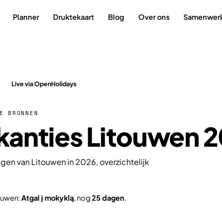
Planner
Druktekaart
Blog
Over ons
Samenwer
Live via OpenHolidays
E BRONNEN
anties Litouwen 2
gen van Litouwen in 2026, overzichtelijk
touwen:
Atgal į mokyklą
, nog
25 dagen
.