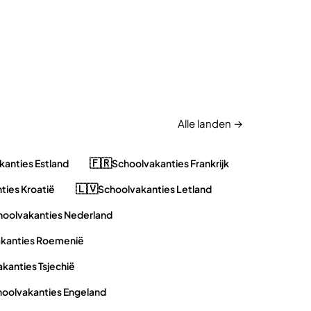
Alle landen →
🇫🇷
kanties Estland
Schoolvakanties Frankrijk
🇱🇻
ties Kroatië
Schoolvakanties Letland
hoolvakanties Nederland
kanties Roemenië
kanties Tsjechië
oolvakanties Engeland