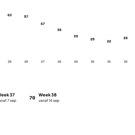
63
57
47
38
29
26
25
22
25
26
27
28
29
30
31
32
eek 37
Week 38
70
anaf 7 sep
vanaf 14 sep