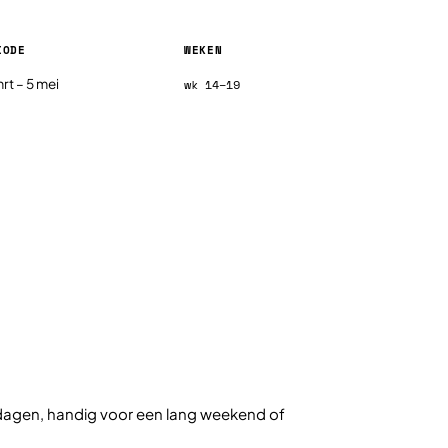
IODE
WEKEN
en 2026, per regio
rt – 5 mei
wk 14–19
e dagen, handig voor een lang weekend of