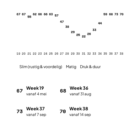
67
67
62
66
66
63
59
68
73
70
57
55
47
44
38
33
29
26
25
22
19
20
21
22
23
24
25
26
27
28
29
30
31
32
33
34
35
36
37
38
Slim (rustig & voordelig)
Matig
Druk & duur
Week 19
Week 36
67
68
vanaf 4 mei
vanaf 31 aug
Week 37
Week 38
73
70
vanaf 7 sep
vanaf 14 sep
Plan met de vakantieplanner