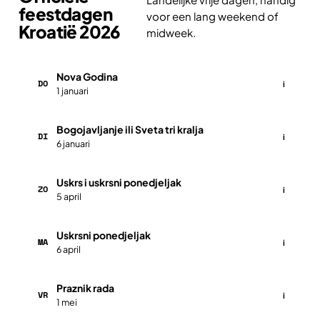
feestdagen
voor een lang weekend of
Kroatië 2026
midweek.
Nova Godina
DO
i
1 januari
Bogojavljanje ili Sveta tri kralja
DI
i
6 januari
Uskrs i uskrsni ponedjeljak
ZO
i
5 april
Uskrsni ponedjeljak
MA
i
6 april
Praznik rada
VR
i
1 mei