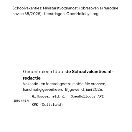
Schoolvakanties: Ministarstvo znanosti i obrazovanja (Narodne
novine 88/2025) · feestdagen: OpenHolidays.org
Plan jullie slimste reisweek
Gecontroleerd door
de Schoolvakanties.nl-
redactie
✓
Vakantie- en feestdagdata uit officiële bronnen,
handmatig geverifieerd. Bijgewerkt: juni 2026.
Rijksoverheid.nl
OpenHolidays API
BRONNEN
KMK (Duitsland)