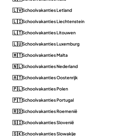
🇱🇻
Schoolvakanties Letland
🇱🇮
Schoolvakanties Liechtenstein
🇱🇹
Schoolvakanties Litouwen
🇱🇺
Schoolvakanties Luxemburg
🇲🇹
Schoolvakanties Malta
🇳🇱
Schoolvakanties Nederland
🇦🇹
Schoolvakanties Oostenrijk
🇵🇱
Schoolvakanties Polen
🇵🇹
Schoolvakanties Portugal
🇷🇴
Schoolvakanties Roemenië
🇸🇮
Schoolvakanties Slovenië
🇸🇰
Schoolvakanties Slowakije