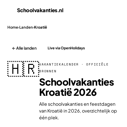
Schoolvakanties
.nl
Home
›
Landen
›
Kroatië
← Alle landen
Live via OpenHolidays
🇭🇷
VAKANTIEKALENDER · OFFICIËLE
BRONNEN
Schoolvakanties
Kroatië 2026
Alle schoolvakanties en feestdagen
van Kroatië in 2026, overzichtelijk op
één plek.