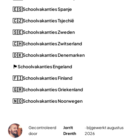
🇪🇸
Schoolvakanties Spanje
🇨🇿
Schoolvakanties Tsjechië
🇸🇪
Schoolvakanties Zweden
🇨🇭
Schoolvakanties Zwitserland
🇩🇰
Schoolvakanties Denemarken
🏴󠁧󠁢󠁥󠁮󠁧󠁿
Schoolvakanties Engeland
🇫🇮
Schoolvakanties Finland
🇬🇷
Schoolvakanties Griekenland
🇳🇴
Schoolvakanties Noorwegen
Gecontroleerd
Jorrit
· bijgewerkt augustus
✓
door
Drenth
2026