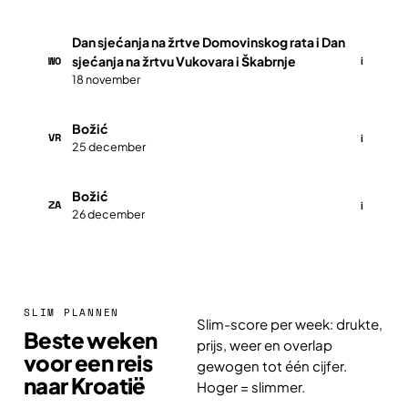
Dan sjećanja na žrtve Domovinskog rata i Dan
WO
sjećanja na žrtvu Vukovara i Škabrnje
i
18 november
Božić
VR
i
25 december
Božić
ZA
i
26 december
SLIM PLANNEN
Slim-score per week: drukte,
Beste weken
prijs, weer en overlap
voor een reis
gewogen tot één cijfer.
naar Kroatië
Hoger = slimmer.