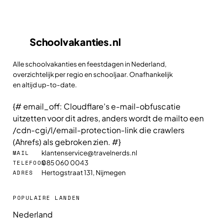
Schoolvakanties
.nl
Alle schoolvakanties en feestdagen in Nederland,
overzichtelijk per regio en schooljaar. Onafhankelijk
en altijd up-to-date.
{# email_off: Cloudflare's e-mail-obfuscatie
uitzetten voor dit adres, anders wordt de mailto een
/cdn-cgi/l/email-protection-link die crawlers
(Ahrefs) als gebroken zien. #}
klantenservice@travelnerds.nl
MAIL
085 060 0043
TELEFOON
Hertogstraat 131, Nijmegen
ADRES
POPULAIRE LANDEN
Nederland