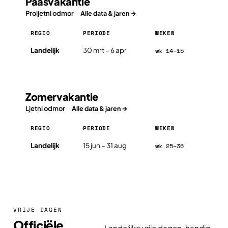
Paasvakantie
Proljetni odmor
Alle data & jaren →
REGIO
PERIODE
WEKEN
Paasvakantie in Kroatië 2026, per regio
Landelijk
30 mrt – 6 apr
wk 14–15
Zomervakantie
Ljetni odmor
Alle data & jaren →
REGIO
PERIODE
WEKEN
Zomervakantie in Kroatië 2026, per regio
Landelijk
15 jun – 31 aug
wk 25–36
VRIJE DAGEN
Officiële
Landelijke vrije dagen, handig