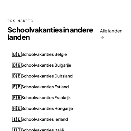
OOK HANDIG
Schoolvakanties in andere
Alle landen
landen
→
🇧🇪
Schoolvakanties België
🇧🇬
Schoolvakanties Bulgarije
🇩🇪
Schoolvakanties Duitsland
🇪🇪
Schoolvakanties Estland
🇫🇷
Schoolvakanties Frankrijk
🇭🇺
Schoolvakanties Hongarije
🇮🇪
Schoolvakanties Ierland
🇮🇹
Schoolvakanties Italië