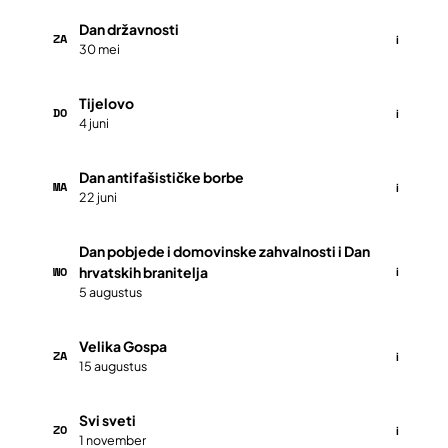
Dan državnosti
ZA
i
30 mei
Tijelovo
DO
i
4 juni
Dan antifašističke borbe
MA
i
22 juni
Dan pobjede i domovinske zahvalnosti i Dan
WO
hrvatskih branitelja
i
5 augustus
Velika Gospa
ZA
i
15 augustus
Svi sveti
ZO
i
1 november