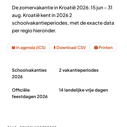
De zomervakantie in Kroatië 2026: 15 jun – 31
aug. Kroatië kent in 2026 2
schoolvakantieperiodes, met de exacte data
per regio hieronder.
📅 In agenda (ICS)
⬇️ Download CSV
🖨️ Printen
Schoolvakanties Kroatië 2026 in het kort
Schoolvakanties
2 vakantieperiodes
2026
Officiële
14 landelijke vrije dagen
feestdagen 2026