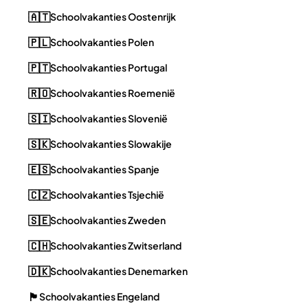
🇦🇹
Schoolvakanties Oostenrijk
🇵🇱
Schoolvakanties Polen
🇵🇹
Schoolvakanties Portugal
🇷🇴
Schoolvakanties Roemenië
🇸🇮
Schoolvakanties Slovenië
🇸🇰
Schoolvakanties Slowakije
🇪🇸
Schoolvakanties Spanje
🇨🇿
Schoolvakanties Tsjechië
🇸🇪
Schoolvakanties Zweden
🇨🇭
Schoolvakanties Zwitserland
🇩🇰
Schoolvakanties Denemarken
🏴󠁧󠁢󠁥󠁮󠁧󠁿
Schoolvakanties Engeland