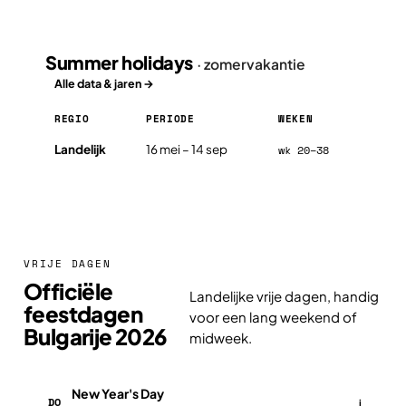
Summer holidays
· zomervakantie
Alle data & jaren →
REGIO
PERIODE
WEKEN
Summer holidays in Bulgarije 2026, per regio
Landelijk
16 mei – 14 sep
wk 20–38
VRIJE DAGEN
Officiële
Landelijke vrije dagen, handig
feestdagen
voor een lang weekend of
Bulgarije 2026
midweek.
New Year's Day
DO
i