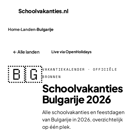
Schoolvakanties
.nl
Home
›
Landen
›
Bulgarije
← Alle landen
Live via OpenHolidays
🇧🇬
VAKANTIEKALENDER · OFFICIËLE
BRONNEN
Schoolvakanties
Bulgarije 2026
Alle schoolvakanties en feestdagen
van Bulgarije in 2026, overzichtelijk
op één plek.