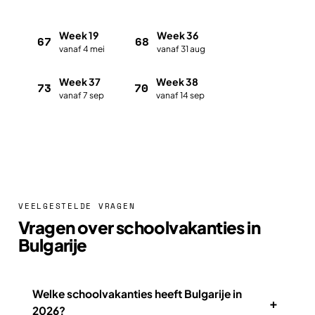
Week 19
Week 36
67
68
vanaf 4 mei
vanaf 31 aug
Week 37
Week 38
73
70
vanaf 7 sep
vanaf 14 sep
Plan met de vakantieplanner
VEELGESTELDE VRAGEN
Vragen over schoolvakanties in
Bulgarije
Welke schoolvakanties heeft Bulgarije in
+
2026?