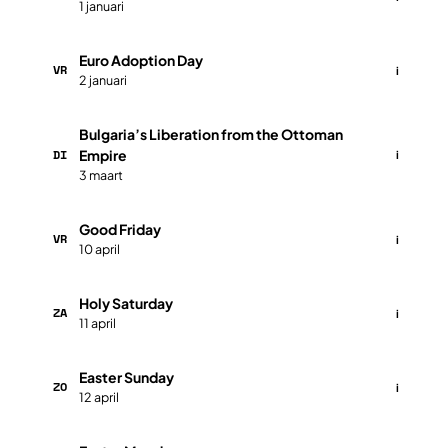
1 januari
Euro Adoption Day
VR
i
2 januari
Bulgaria’s Liberation from the Ottoman
DI
Empire
i
3 maart
Good Friday
VR
i
10 april
Holy Saturday
ZA
i
11 april
Easter Sunday
ZO
i
12 april