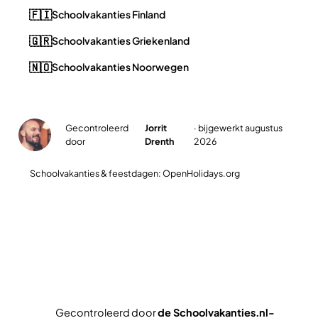
🇫🇮
Schoolvakanties Finland
🇬🇷
Schoolvakanties Griekenland
🇳🇴
Schoolvakanties Noorwegen
Gecontroleerd
Jorrit
· bijgewerkt augustus
✓
door
Drenth
2026
Schoolvakanties & feestdagen: OpenHolidays.org
Plan jullie slimste reisweek
Gecontroleerd door
de Schoolvakanties.nl-