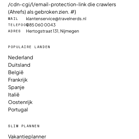
/cdn-cgi/l/email-protection-link die crawlers
(Ahrefs) als gebroken zien. #}
klantenservice@travelnerds.nl
MAIL
085 060 0043
TELEFOON
Hertogstraat 131, Nijmegen
ADRES
POPULAIRE LANDEN
Nederland
Duitsland
België
Frankrijk
Spanje
Italië
Oostenrijk
Portugal
SLIM PLANNEN
Vakantieplanner