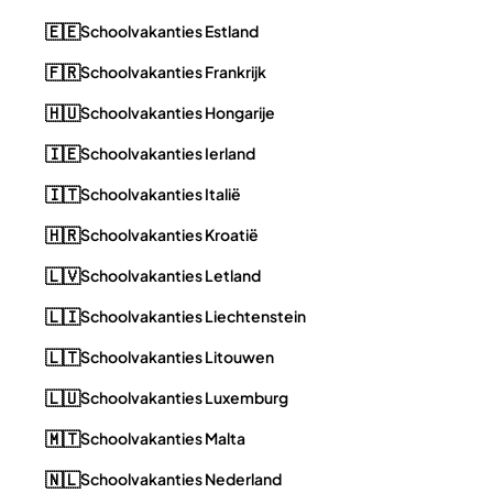
🇪🇪
Schoolvakanties Estland
🇫🇷
Schoolvakanties Frankrijk
🇭🇺
Schoolvakanties Hongarije
🇮🇪
Schoolvakanties Ierland
🇮🇹
Schoolvakanties Italië
🇭🇷
Schoolvakanties Kroatië
🇱🇻
Schoolvakanties Letland
🇱🇮
Schoolvakanties Liechtenstein
🇱🇹
Schoolvakanties Litouwen
🇱🇺
Schoolvakanties Luxemburg
🇲🇹
Schoolvakanties Malta
🇳🇱
Schoolvakanties Nederland