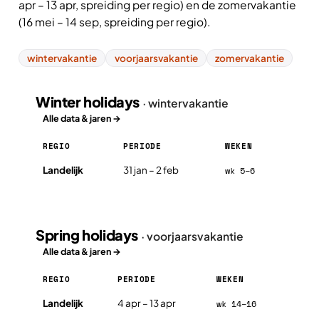
apr – 13 apr, spreiding per regio) en de zomervakantie
(16 mei – 14 sep, spreiding per regio).
wintervakantie
voorjaarsvakantie
zomervakantie
Winter holidays
· wintervakantie
Alle data & jaren →
REGIO
PERIODE
WEKEN
Winter holidays in Bulgarije 2026, per regio
Landelijk
31 jan – 2 feb
wk 5–6
Spring holidays
· voorjaarsvakantie
Alle data & jaren →
REGIO
PERIODE
WEKEN
Spring holidays in Bulgarije 2026, per regio
Landelijk
4 apr – 13 apr
wk 14–16