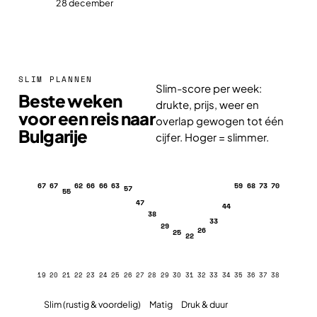
28 december
SLIM PLANNEN
Slim-score per week:
Beste weken
drukte, prijs, weer en
voor een reis naar
overlap gewogen tot één
Bulgarije
cijfer. Hoger = slimmer.
67
67
62
66
66
63
59
68
73
70
57
55
47
44
38
33
29
26
25
22
19
20
21
22
23
24
25
26
27
28
29
30
31
32
33
34
35
36
37
38
Slim (rustig & voordelig)
Matig
Druk & duur