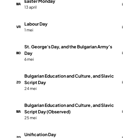
Easter Monday
MA
i
13 april
Labour Day
VR
i
1 mei
St. George's Day, and the Bulgarian Army’s
WO
Day
i
6 mei
Bulgarian Education and Culture, and Slavic
ZO
Script Day
i
24 mei
Bulgarian Education and Culture, and Slavic
MA
Script Day (Observed)
i
25 mei
Unification Day
ZO
i