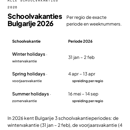
ALLE SCHOOLVAKANTIES
2026
Schoolvakanties
Per regio de exacte
Bulgarije 2026
periode en weeknummers.
Schoolvakantie
Periode 2026
Overzicht schoolvakanties Bulgarije 2026
Winter holidays
·
31 jan – 2 feb
wintervakantie
Spring holidays
4 apr – 13 apr
·
voorjaarsvakantie
spreiding per regio
Summer holidays
16 mei – 14 sep
·
zomervakantie
spreiding per regio
In 2026 kent Bulgarije 3 schoolvakantieperiodes: de
wintervakantie (31 jan – 2 feb), de voorjaarsvakantie (4