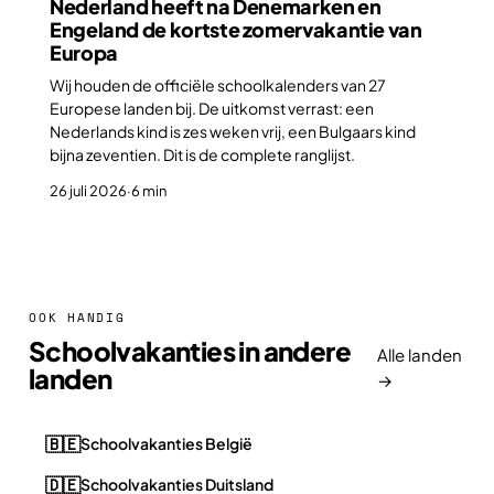
Nederland heeft na Denemarken en
Engeland de kortste zomervakantie van
Europa
Wij houden de officiële schoolkalenders van 27
Europese landen bij. De uitkomst verrast: een
Nederlands kind is zes weken vrij, een Bulgaars kind
bijna zeventien. Dit is de complete ranglijst.
26 juli 2026
·
6 min
OOK HANDIG
Schoolvakanties in andere
Alle landen
landen
→
🇧🇪
Schoolvakanties België
🇩🇪
Schoolvakanties Duitsland