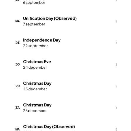
6 september
Unification Day (Observed)
MA
i
7 september
Independence Day
DI
i
22 september
Christmas Eve
DO
i
24 december
Christmas Day
VR
i
25 december
Christmas Day
ZA
i
26 december
Christmas Day (Observed)
MA
i