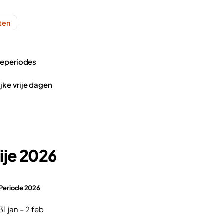
nten
ieperiodes
ijke vrije dagen
ije 2026
Periode 2026
31 jan – 2 feb