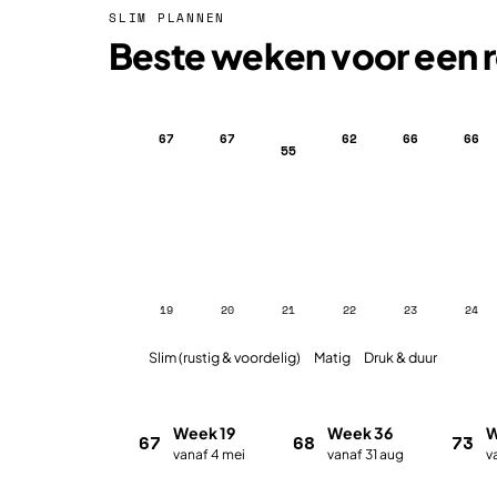
SLIM PLANNEN
Beste weken voor een re
67
67
62
66
66
55
19
20
21
22
23
24
Slim (rustig & voordelig)
Matig
Druk & duur
Week 19
Week 36
W
67
68
73
vanaf 4 mei
vanaf 31 aug
v