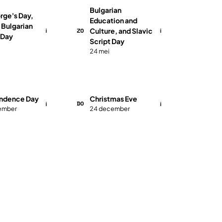
Bulgarian
rge's Day,
Education and
 Bulgarian
ZO
Culture, and Slavic
i
i
 Day
Script Day
24 mei
ndence Day
Christmas Eve
DO
i
i
ember
24 december