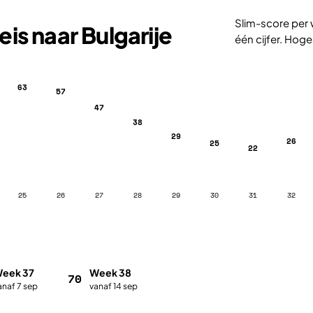
Slim-score per 
is naar Bulgarije
één cijfer. Hoge
63
57
47
38
29
26
25
22
25
26
27
28
29
30
31
32
eek 37
Week 38
70
anaf 7 sep
vanaf 14 sep