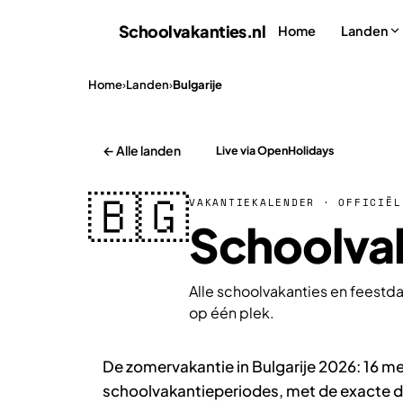
Schoolvakanties
.nl
Home
Landen
Home
›
Landen
›
Bulgarije
← Alle landen
Live via OpenHolidays
🇧🇬
VAKANTIEKALENDER · OFFICIËL
Schoolvak
Alle schoolvakanties en feestda
op één plek.
De zomervakantie in Bulgarije 2026: 16 mei
schoolvakantieperiodes, met de exacte da