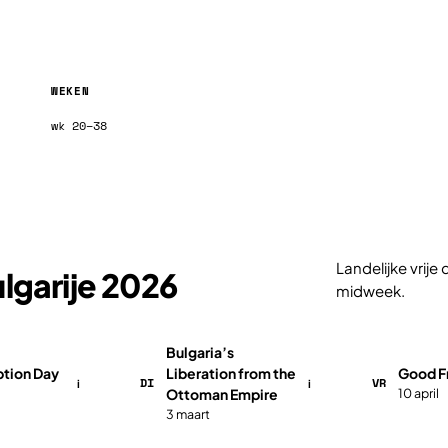
WEKEN
wk 20–38
Landelijke vrij
lgarije 2026
midweek.
Bulgaria’s
ption Day
Liberation from the
Good F
DI
VR
i
i
Ottoman Empire
10 april
3 maart