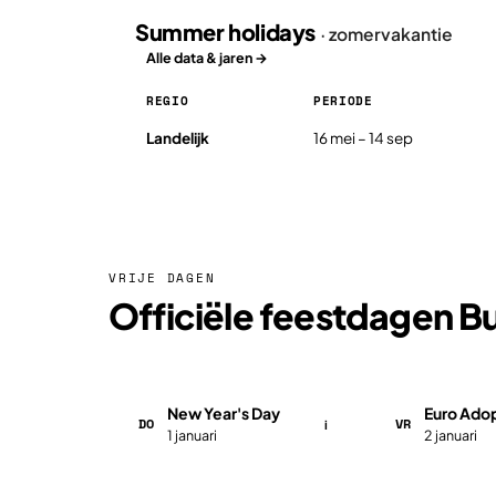
Summer holidays
· zomervakantie
Alle data & jaren →
REGIO
PERIODE
Summer holidays in Bulgarije 2026, per regio
Landelijk
16 mei – 14 sep
VRIJE DAGEN
Officiële feestdagen Bu
New Year's Day
Euro Ado
DO
VR
i
1 januari
2 januari