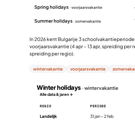
Spring holidays
· voorjaarsvakantie
Summer holidays
· zomervakantie
In 2026 kent Bulgarije 3 schoolvakantieperiodes:
voorjaarsvakantie (4 apr – 13 apr, spreiding per 
spreiding per regio).
wintervakantie
voorjaarsvakantie
zomervaka
Winter holidays
· wintervakantie
Alle data & jaren →
REGIO
PERIODE
Winter holidays in Bulgarije 2026, per regio
Landelijk
31 jan – 2 feb