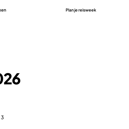
Plan je reisweek
ken
026
 3