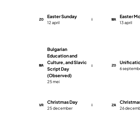
Easter Sunday
Easter M
ZO
MA
i
12 april
13 april
Bulgarian
Education and
Culture, and Slavic
Unificati
MA
ZO
i
Script Day
6 septemb
(Observed)
25 mei
Christmas Day
Christma
VR
ZA
i
25 december
26 decem