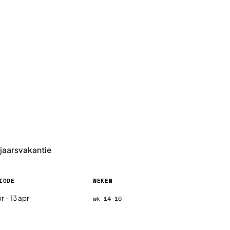
rjaarsvakantie
IODE
WEKEN
26, per regio
r – 13 apr
wk 14–16