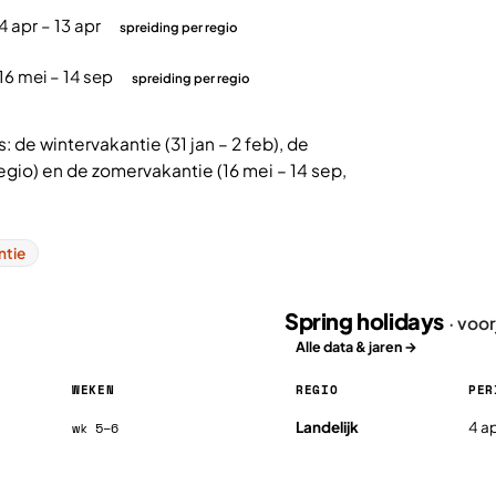
4 apr – 13 apr
spreiding per regio
16 mei – 14 sep
spreiding per regio
 de wintervakantie (31 jan – 2 feb), de
regio) en de zomervakantie (16 mei – 14 sep,
ntie
Spring holidays
· voo
Alle data & jaren →
WEKEN
REGIO
PER
Spring holidays in Bulgarije 20
Landelijk
4 ap
wk 5–6