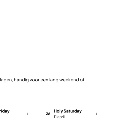
e dagen, handig voor een lang weekend of
riday
Holy Saturday
ZA
i
i
11 april