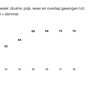
week: drukte, prijs, weer en overlap gewogen tot
r = slimmer.
68
73
70
59
44
33
33
34
35
36
37
38
Plan met de vakantieplanner