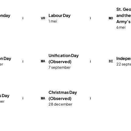
St. Geo
onday
Labour Day
and the
VR
WO
i
i
1 mei
Army’s
6 mei
Unification Day
on Day
Indepe
MA
DI
(Observed)
i
i
er
22 sept
7 september
Christmas Day
s Day
MA
(Observed)
i
i
ber
28 december