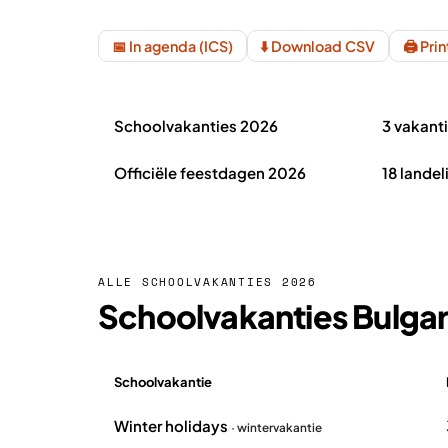
📅 In agenda (ICS)
⬇️ Download CSV
🖨️ Pri
Schoolvakanties Bulgarije 2026 in het kort
Schoolvakanties 2026
3 vakant
Officiële feestdagen 2026
18 landel
ALLE SCHOOLVAKANTIES 2026
Schoolvakanties Bulgar
Schoolvakantie
Overzicht schoolvakanties Bulgarije 2026
Winter holidays
· wintervakantie