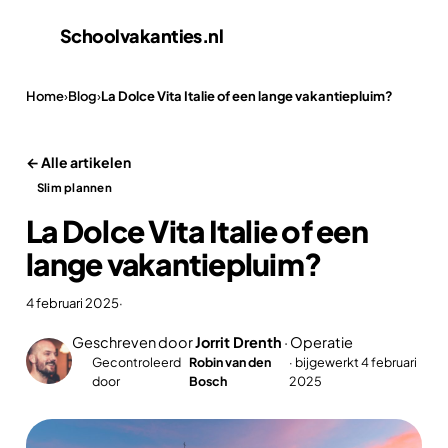
Schoolvakanties
.nl
Home
›
Blog
›
La Dolce Vita Italie of een lange vakantiepluim?
← Alle artikelen
Slim plannen
La Dolce Vita Italie of een
lange vakantiepluim?
4 februari 2025
·
Geschreven door
Jorrit Drenth
· Operatie
Gecontroleerd
Robin van den
· bijgewerkt 4 februari
✓
door
Bosch
2025